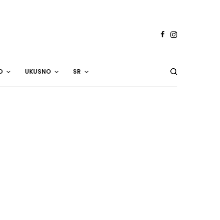
O
UKUSNO
SR