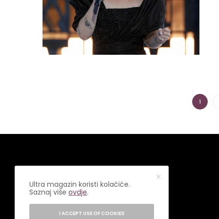
1
Ultra magazin koristi kolačiće.
Saznaj više
ovdje
.
I ACCEPT USE OF COOKIES