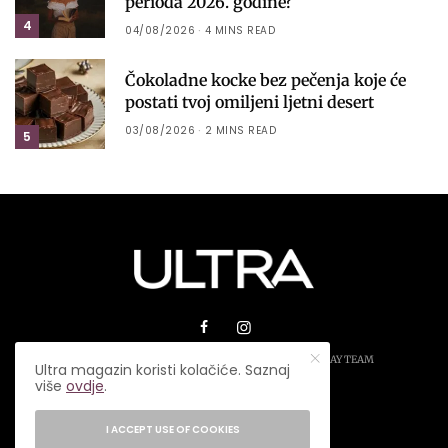
perioda 2026. godine?
4
04/08/2026
4 MINS READ
Čokoladne kocke bez pečenja koje će
postati tvoj omiljeni ljetni desert
03/08/2026
2 MINS READ
5
© 2026 ULTRA MAGAZIN. SVA PRAVA ZADRŽANA.
PLAY TEAM
Ultra magazin koristi kolačiće. Saznaj
više
ovdje
.
USLOVI KORIŠTENJA
IMPRESSUM
I ACCEPT USE OF COOKIES