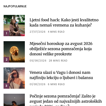
NAJPOPULARNIJE
Ljetni food hack: Kako jesti kvalitetno
kada nemaš vremena za kuhanje?
27/07/2026
4 MINS READ
1
Mjesečni horoskop za avgust 2026
obilježiće sezona pomračenja koja
donosi velike preokrete
2
05/08/2026
28 MINS READ
Venera ulazi u Vagu i donosi nam
najfiniju lekciju o ljubavi i balansu
01/08/2026
6 MINS READ
3
Počinje sezona pomračenja! Zašto je
avgust jedan od najvažnijih astroloških