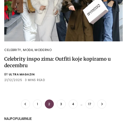
CELEBRITY
,
MODA
,
MODERNO
Celebrity inspo zima: Outfiti koje kopiramo u
decembru
BY
ULTRA MAGAZIN
21/12/2025
3 MINS READ
1
2
3
4
…
17
NAJPOPULARNIJE