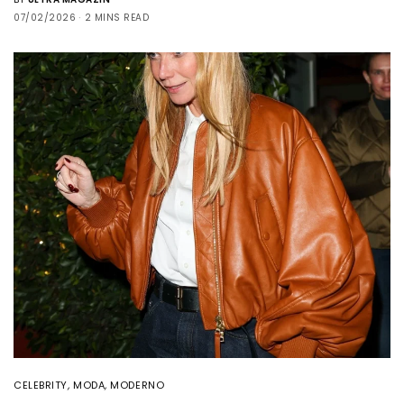
07/02/2026
2 MINS READ
CELEBRITY
,
MODA
,
MODERNO