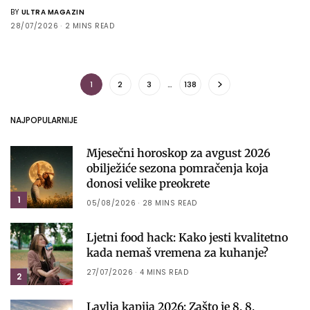
BY
ULTRA MAGAZIN
28/07/2026
2 MINS READ
1
2
3
…
138
NAJPOPULARNIJE
Mjesečni horoskop za avgust 2026
obilježiće sezona pomračenja koja
donosi velike preokrete
1
05/08/2026
28 MINS READ
Ljetni food hack: Kako jesti kvalitetno
kada nemaš vremena za kuhanje?
27/07/2026
4 MINS READ
2
Lavlja kapija 2026: Zašto je 8. 8.