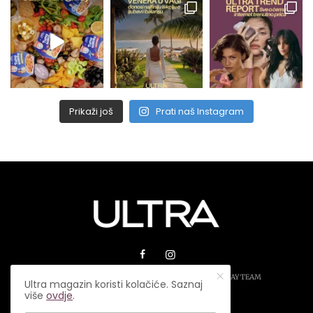
Prikaži još
Prati naš Instagram
© 2026 ULTRA MAGAZIN. SVA PRAVA ZADRŽANA.
PLAY TEAM
Ultra magazin koristi kolačiće. Saznaj
više
ovdje
.
USLOVI KORIŠTENJA