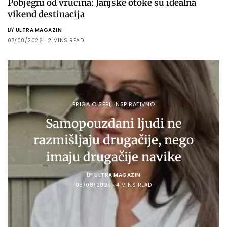
Pobjegni od vrućina: Janjske otoke su idealna
vikend destinacija
BY
ULTRA MAGAZIN
07/08/2026
2 MINS READ
BRIGA O SEBI
,
INSPIRATIVNO
Samopouzdani ljudi ne
razmišljaju drugačije, nego
imaju drugačije navike
BY
ULTRA MAGAZIN
05/08/2026
4 MINS READ