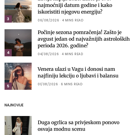
najmoćniji datum godine i kako
iskoristiti njegovu energiju?
3
06/08/2026
4 MINS READ
Počinje sezona pomračenja! Zašto je
avgust jedan od najvažnijih astroloških
perioda 2026. godine?
4
04/08/2026
4 MINS READ
Venera ulazi u Vagu i donosi nam
najfiniju lekciju o ljubavi i balansu
01/08/2026
6 MINS READ
5
NAJNOVIJE
Duga ogrlica sa privjeskom ponovo
osvaja modnu scenu