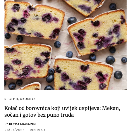
RECEPTI
,
UKUSNO
Kolač od borovnica koji uvijek uspijeva: Mekan,
sočan i gotov bez puno truda
BY
ULTRA MAGAZIN
26/07/2026
1 MIN READ