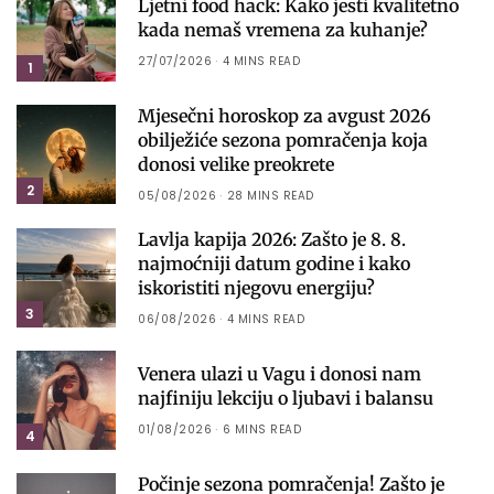
Ljetni food hack: Kako jesti kvalitetno
kada nemaš vremena za kuhanje?
27/07/2026
4 MINS READ
1
Mjesečni horoskop za avgust 2026
obilježiće sezona pomračenja koja
donosi velike preokrete
2
05/08/2026
28 MINS READ
Lavlja kapija 2026: Zašto je 8. 8.
najmoćniji datum godine i kako
iskoristiti njegovu energiju?
3
06/08/2026
4 MINS READ
Venera ulazi u Vagu i donosi nam
najfiniju lekciju o ljubavi i balansu
01/08/2026
6 MINS READ
4
Počinje sezona pomračenja! Zašto je