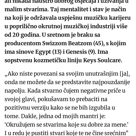
ali nikada nauštrb dobrog osjećaja i uživanja u
malim stvarima. Taj mentalitet i stav je način
na koji je održavala uspješnu muzičku karijeru
u poprilično okrutnoj muzičkoj industriji više
od 20 godina. U sretnom je braku sa
producentom Swizzom Beatzom (45), s kojim
ima sinove Egypt (13) i Genesis (9). Ima
sopstvenu kozmetičku liniju Keys Soulcare.
„Ako niste povezani sa svojim unutrašnjim [ja],
onda ne možete da se predstavite najpouzdanije
napolju. Kada stvarno čujem negativne priče u
svojoj glavi, pokušavam to prebaciti na
pozitivnu verziju kako se ne bih izgubila u
tome. Dakle, jedna od mojih mantri je:
‘Okružujem se stvarima koje su dobre za mene.’
I u redu je pustiti stvari koje te ne čine srećnim”