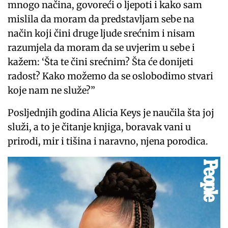
mnogo načina, govoreći o ljepoti i kako sam
mislila da moram da predstavljam sebe na
način koji čini druge ljude srećnim i nisam
razumjela da moram da se uvjerim u sebe i
kažem: ‘Šta te čini srećnim? Šta će donijeti
radost? Kako možemo da se oslobodimo stvari
koje nam ne služe?”
Posljednjih godina Alicia Keys je naučila šta joj
služi, a to je čitanje knjiga, boravak vani u
prirodi, mir i tišina i naravno, njena porodica.