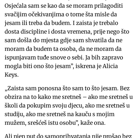
Osjećala sam se kao da se moram prilagoditi
svačijim očekivanjima o tome šta misle da
jesam ili treba da budem. I zaista je trebalo
dosta discipline i dosta vremena, prije nego što
sam došla do mjesta gdje sam shvatila da ne
moram da budem ta osoba, da ne moram da
ispunjavam tuđe snove o sebi. Ja bih zapravo
mogla biti ono što jesam”, iskrena je Alicia
Keys.
„Zaista sam ponosna što sam to što jesam. Bez
obzira na to kako me sretneš – ako me sretneš u
školi da pokupim svoju djecu, ako me sretneš u
studiju, ako me sretneš na kauču s mojim
mužem, srešćeš istu osobu”, kaže ona.
Ali njen put do samoprihvatanja nije prošao bez