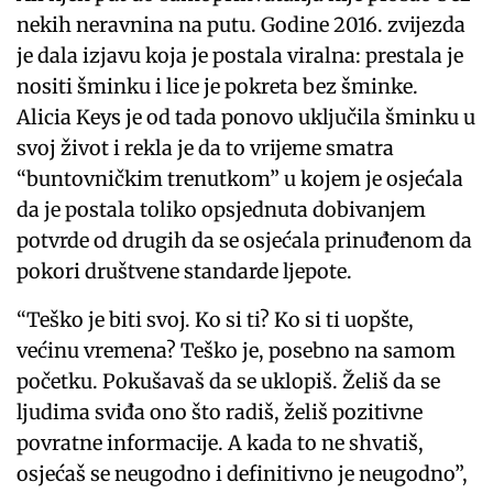
nekih neravnina na putu. Godine 2016. zvijezda
je dala izjavu koja je postala viralna: prestala je
nositi šminku i lice je pokreta bez šminke.
Alicia Keys je od tada ponovo uključila šminku u
svoj život i rekla je da to vrijeme smatra
“buntovničkim trenutkom” u kojem je osjećala
da je postala toliko opsjednuta dobivanjem
potvrde od drugih da se osjećala prinuđenom da
pokori društvene standarde ljepote.
“Teško je biti svoj. Ko si ti? Ko si ti uopšte,
većinu vremena? Teško je, posebno na samom
početku. Pokušavaš da se uklopiš. Želiš da se
ljudima sviđa ono što radiš, želiš pozitivne
povratne informacije. A kada to ne shvatiš,
osjećaš se neugodno i definitivno je neugodno”,