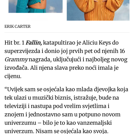
ERIK CARTER
Hit br. 1
Fallin,
katapultirao je Aliciu Keys do
superzvijezda i donio joj prvih pet od njenih 16
Grammy
nagrada, uključujući i najboljeg novog
izvođača. Ali njena slava preko noći imala je
cijenu.
“Uvijek sam se osjećala kao mlada djevojka koja
tek ulazi u muzički biznis, istražuje, bude na
televiziji i nastupa pod vrelim svjetlima i
znojem i jednostavno sam u potpuno novom
univerzumu – bilo je to kao vanzemaljski
univerzum. Nisam se osjećala kao svoja.