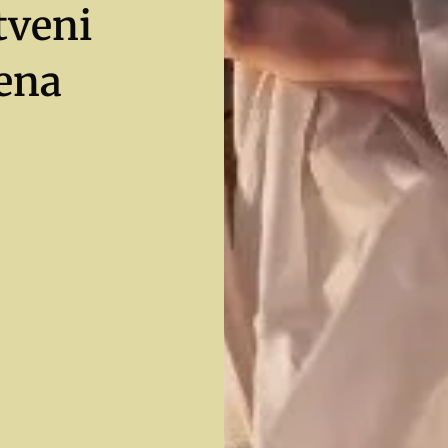
tveni
rena