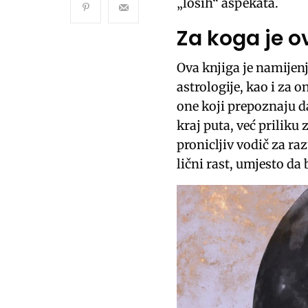
„loših“ aspekata.
Za koga je o
Ova knjiga je namijen
astrologije, kao i za o
one koji prepoznaju da
kraj puta, već priliku
pronicljiv vodič za ra
lični rast, umjesto da