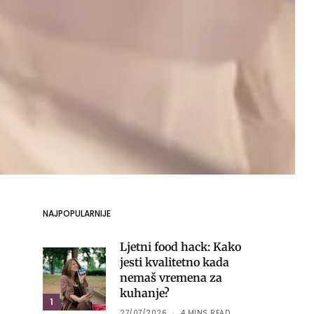
NAJPOPULARNIJE
Ljetni food hack: Kako
jesti kvalitetno kada
nemaš vremena za
kuhanje?
1
27/07/2026
4 MINS READ