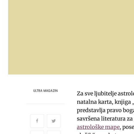
ULTRA MAGAZIN
Za sve ljubitelje astr
natalna karta, knjiga
predstavlja pravo boga
savršena literatura za 
astrološke mape
, pos