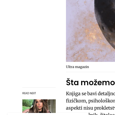
Ultra magazin
Šta možemo n
Knjiga se bavi detalj
READ NEXT
fizičkom, psihološko
aspekti nisu proklets