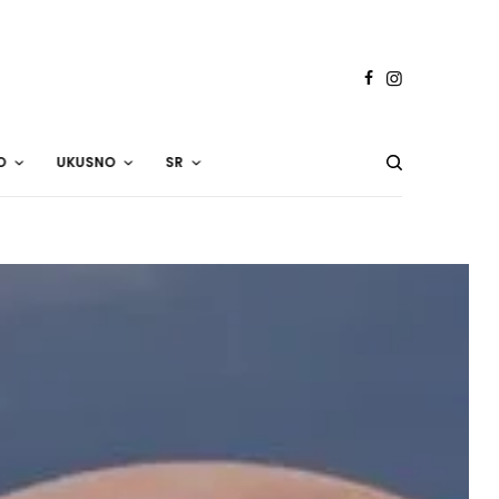
O
UKUSNO
SR