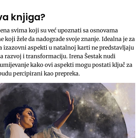
va knjiga?
jena svima koji su već upoznati sa osnovama
ne koji žele da nadograde svoje znanje. Idealna je za
 izazovni aspekti u natalnoj karti ne predstavljaju
 za razvoj i transformaciju. Irena Šestak nudi
zumijevanje kako ovi aspekti mogu postati ključ za
 budu percipirani kao prepreka.