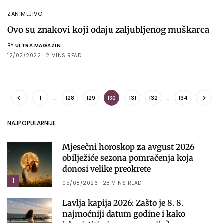
ZANIMLJIVO
Ovo su znakovi koji odaju zaljubljenog muškarca
BY
ULTRA MAGAZIN
12/02/2022
2 MINS READ
1
…
128
129
130
131
132
…
134
NAJPOPULARNIJE
Mjesečni horoskop za avgust 2026
obilježiće sezona pomračenja koja
donosi velike preokrete
1
05/08/2026
28 MINS READ
Lavlja kapija 2026: Zašto je 8. 8.
najmoćniji datum godine i kako