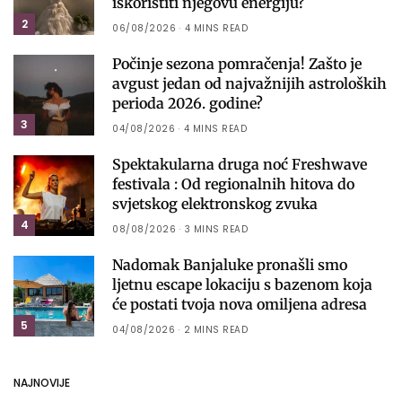
iskoristiti njegovu energiju?
2
06/08/2026
4 MINS READ
Počinje sezona pomračenja! Zašto je
avgust jedan od najvažnijih astroloških
perioda 2026. godine?
3
04/08/2026
4 MINS READ
Spektakularna druga noć Freshwave
festivala : Od regionalnih hitova do
svjetskog elektronskog zvuka
4
08/08/2026
3 MINS READ
Nadomak Banjaluke pronašli smo
ljetnu escape lokaciju s bazenom koja
će postati tvoja nova omiljena adresa
5
04/08/2026
2 MINS READ
NAJNOVIJE