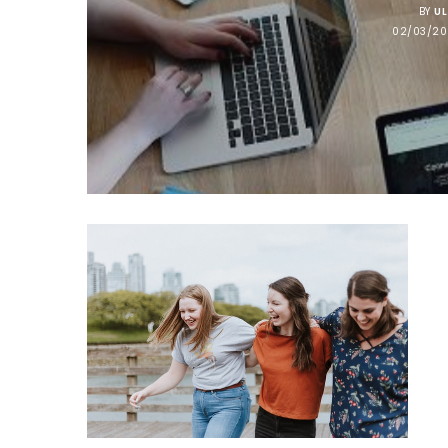
BY
U
02/03/20