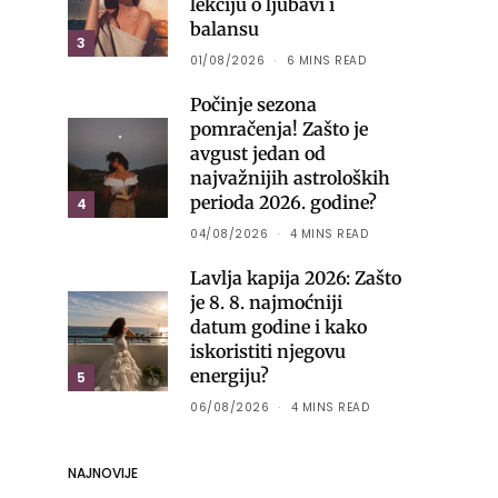
lekciju o ljubavi i
balansu
3
01/08/2026
6 MINS READ
Počinje sezona
pomračenja! Zašto je
avgust jedan od
najvažnijih astroloških
perioda 2026. godine?
4
04/08/2026
4 MINS READ
Lavlja kapija 2026: Zašto
je 8. 8. najmoćniji
datum godine i kako
iskoristiti njegovu
energiju?
5
06/08/2026
4 MINS READ
NAJNOVIJE