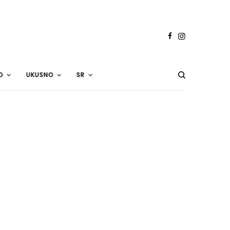
O
UKUSNO
SR