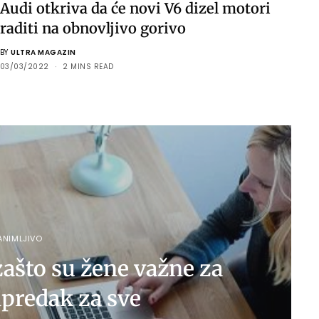
Audi otkriva da će novi V6 dizel motori
raditi na obnovljivo gorivo
BY
ULTRA MAGAZIN
03/03/2022
2 MINS READ
ANIMLJIVO
zašto su žene važne za
apredak za sve