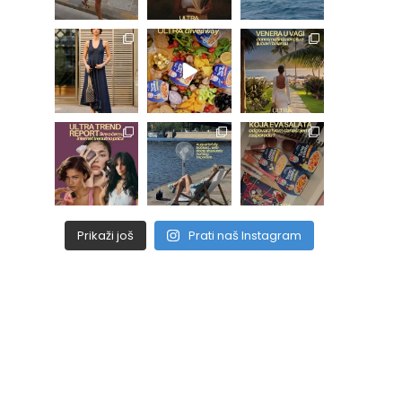
Prikaži još
Prati naš Instagram