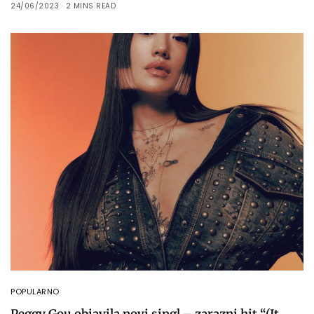
24/06/2023
2 MINS READ
POPULARNO
Peggy Gou objavila novi singl – zarazni hit “(It