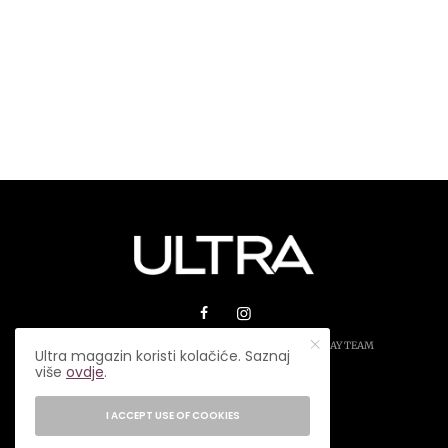
© 2026 ULTRA MAGAZIN. SVA PRAVA ZADRŽANA.
PLAY TEAM
Ultra magazin koristi kolačiće. Saznaj
više
ovdje
.
USLOVI KORIŠTENJA
IMPRESSUM
I ACCEPT USE OF COOKIES