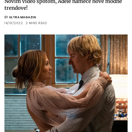
Novim video spotom, Adele nameće nove modne
trendove!
BY
ULTRA MAGAZIN
14/01/2022
2 MINS READ