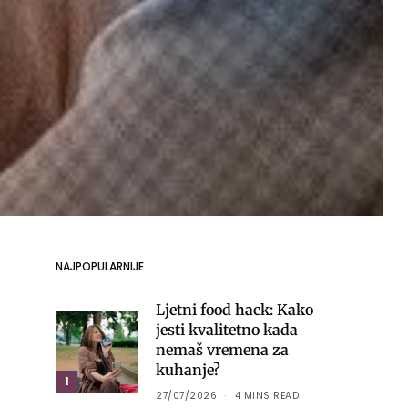
NAJPOPULARNIJE
Ljetni food hack: Kako
jesti kvalitetno kada
nemaš vremena za
kuhanje?
1
27/07/2026
4 MINS READ