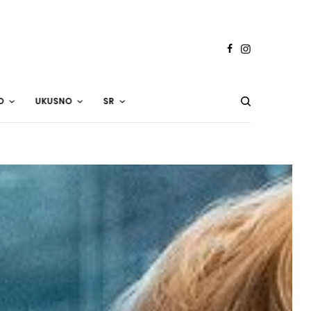
O
UKUSNO
SR