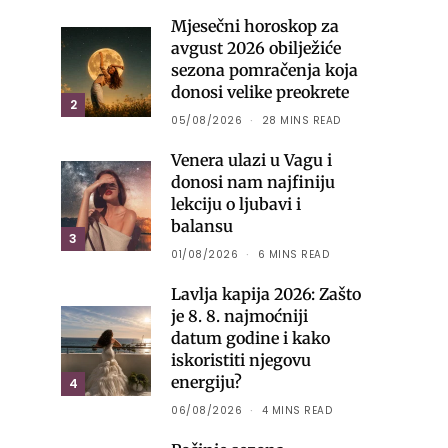
Mjesečni horoskop za
avgust 2026 obilježiće
sezona pomračenja koja
donosi velike preokrete
2
05/08/2026
28 MINS READ
Venera ulazi u Vagu i
donosi nam najfiniju
lekciju o ljubavi i
balansu
3
01/08/2026
6 MINS READ
Lavlja kapija 2026: Zašto
je 8. 8. najmoćniji
datum godine i kako
iskoristiti njegovu
energiju?
4
06/08/2026
4 MINS READ