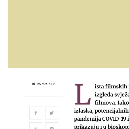
L
ULTRA MAGAZIN
ista filmskih
izgleda svježa
filmova. Iak
izlaska, potencijalni
pandemija COVID-19 i 
prikazuju i u biosko