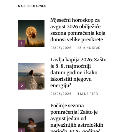
NAJPOPULARNIJE
Mjesečni horoskop za
avgust 2026 obilježiće
sezona pomračenja koja
donosi velike preokrete
1
05/08/2026
28 MINS READ
Lavlja kapija 2026: Zašto
je 8. 8. najmoćniji
datum godine i kako
iskoristiti njegovu
energiju?
2
06/08/2026
4 MINS READ
Počinje sezona
pomračenja! Zašto je
avgust jedan od
najvažnijih astroloških
perioda 2026. godine?
3