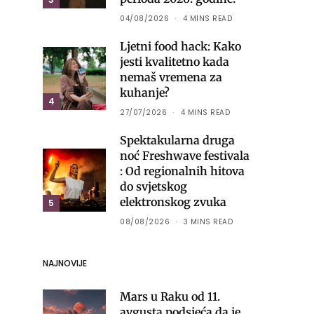
04/08/2026
4 MINS READ
Ljetni food hack: Kako
jesti kvalitetno kada
nemaš vremena za
kuhanje?
4
27/07/2026
4 MINS READ
Spektakularna druga
noć Freshwave festivala
: Od regionalnih hitova
do svjetskog
elektronskog zvuka
5
08/08/2026
3 MINS READ
NAJNOVIJE
Mars u Raku od 11.
avgusta podsjeća da je