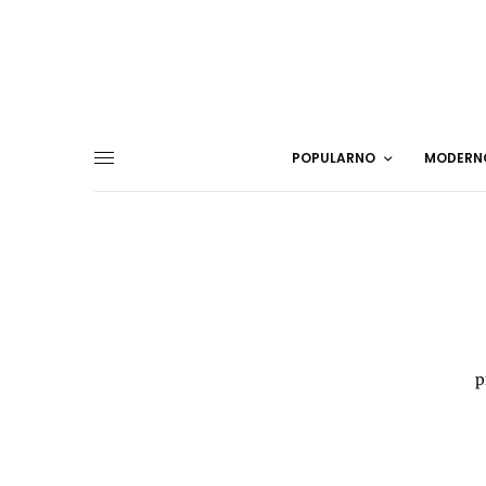
POPULARNO
MODERN
p