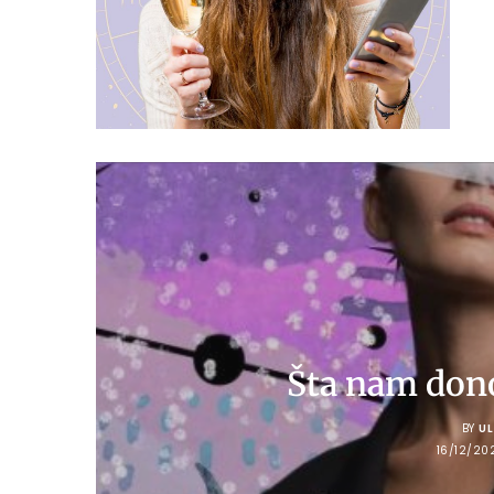
Šta nam dono
BY
U
16/12/20