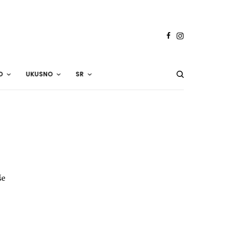
O
UKUSNO
SR
še