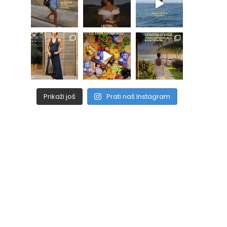
Prikaži još
Prati naš Instagram