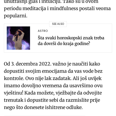
unutrašnji glas i intuiciju. Tako su u ovom
periodu meditacija i mindfulness postali veoma
popularni.
SEE ALSO
ASTRO
Šta svaki horoskopski znak treba
da dovrši do kraja godine?
Od 3. decembra 2022. važno je naučiti kako
dopustiti svojim emocijama da vas vode bez
kontrole. Ovo nije lak zadatak. Ali još uvijek
imamo dovoljno vremena da usavršimo ovu
vještinu! Kada možete, vježbajte da odvojite
trenutak i dopustite sebi da razmislite prije
nego što donesete ishitrene odluke.