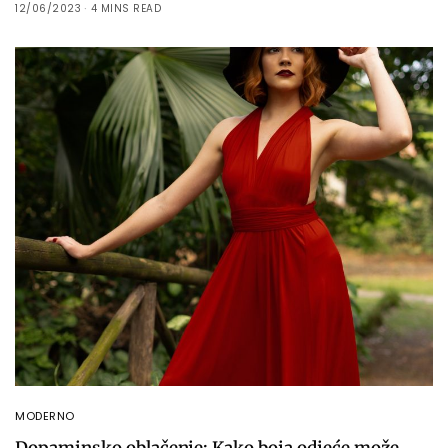
12/06/2023
4 MINS READ
MODERNO
Dopaminsko oblačenje: Kako boja odjeće može