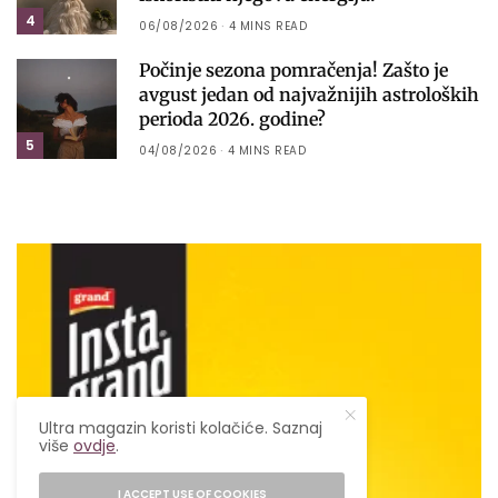
4
06/08/2026
4 MINS READ
Počinje sezona pomračenja! Zašto je
avgust jedan od najvažnijih astroloških
perioda 2026. godine?
5
04/08/2026
4 MINS READ
Ultra magazin koristi kolačiće. Saznaj
više
ovdje
.
I ACCEPT USE OF COOKIES