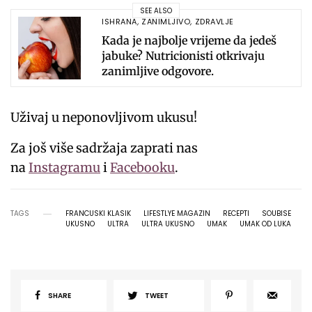
SEE ALSO
ISHRANA
,
ZANIMLJIVO
,
ZDRAVLJE
Kada je najbolje vrijeme da jedeš
jabuke? Nutricionisti otkrivaju
zanimljive odgovore.
Uživaj u neponovljivom ukusu!
Za još više sadržaja zaprati nas
na
Instagramu
i
Facebooku
.
TAGS
FRANCUSKI KLASIK
LIFESTLYE MAGAZIN
RECEPTI
SOUBISE
UKUSNO
ULTRA
ULTRA UKUSNO
UMAK
UMAK OD LUKA
SHARE
TWEET