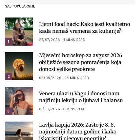
NAJPOPULARNIJE
Ljetni food hack: Kako jesti kvalitetno
kada nemaš vremena za kuhanje?
27/07/2026
4 MINS READ
1
Mjesečni horoskop za avgust 2026
obilježiće sezona pomračenja koja
donosi velike preokrete
2
05/08/2026
28 MINS READ
Venera ulazi u Vagu i donosi nam
najfiniju lekciju o ljubavi i balansu
01/08/2026
6 MINS READ
3
Lavlja kapija 2026: Zašto je 8. 8.
najmoćniji datum godine i kako
iskoristiti njegovu energiju?