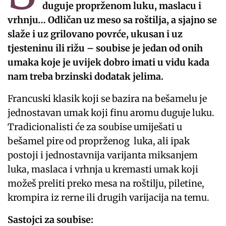
duguje proprženom luku, maslacu i
vrhnju… Odličan uz meso sa roštilja, a sjajno se
slaže i uz grilovano povrće, ukusan i uz
tjesteninu ili rižu – soubise je jedan od onih
umaka koje je uvijek dobro imati u vidu kada
nam treba brzinski dodatak jelima.
Francuski klasik koji se bazira na bešamelu je
jednostavan umak koji finu aromu duguje luku.
Tradicionalisti će za soubise umiješati u
bešamel pire od proprženog luka, ali ipak
postoji i jednostavnija varijanta miksanjem
luka, maslaca i vrhnja u kremasti umak koji
možeš preliti preko mesa na roštilju, piletine,
krompira iz rerne ili drugih varijacija na temu.
Sastojci za soubise: