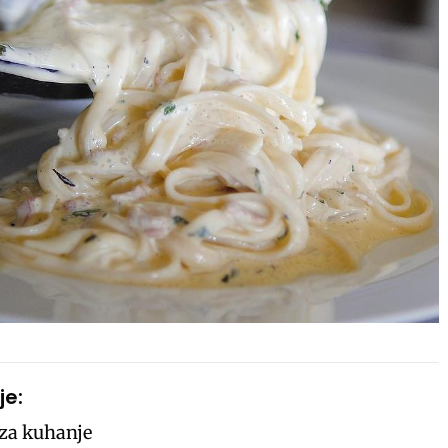
je:
 za kuhanje