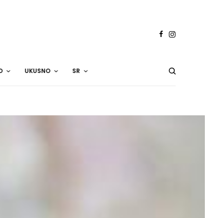
O
UKUSNO
SR