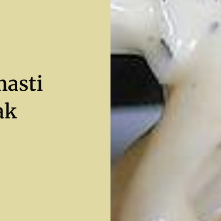
masti
ak