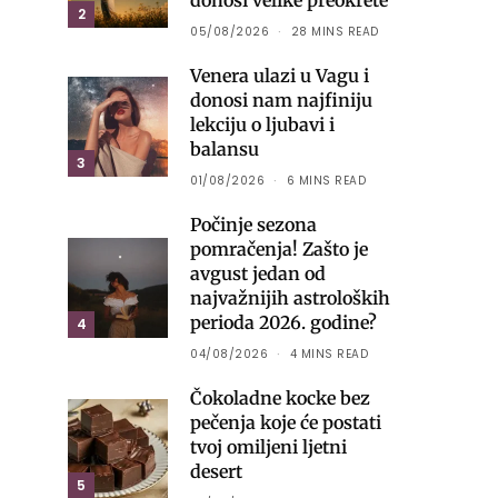
donosi velike preokrete
2
05/08/2026
28 MINS READ
Venera ulazi u Vagu i
donosi nam najfiniju
lekciju o ljubavi i
balansu
3
01/08/2026
6 MINS READ
Počinje sezona
pomračenja! Zašto je
avgust jedan od
najvažnijih astroloških
perioda 2026. godine?
4
04/08/2026
4 MINS READ
Čokoladne kocke bez
pečenja koje će postati
tvoj omiljeni ljetni
desert
5