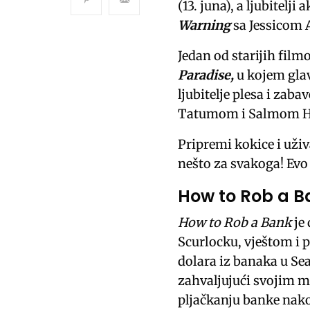
(13. juna), a ljubitelj
Warning
sa Jessicom 
Jedan od starijih filmo
Paradise,
u kojem glav
ljubitelje plesa i zabav
Tatumom i Salmom H
Pripremi kokice i uživ
nešto za svakoga! Evo 
How to Rob a Ba
How to Rob a Bank
je 
Scurlocku, vještom i 
dolara iz banaka u Se
zahvaljujući svojim ma
pljačkanju banke nako