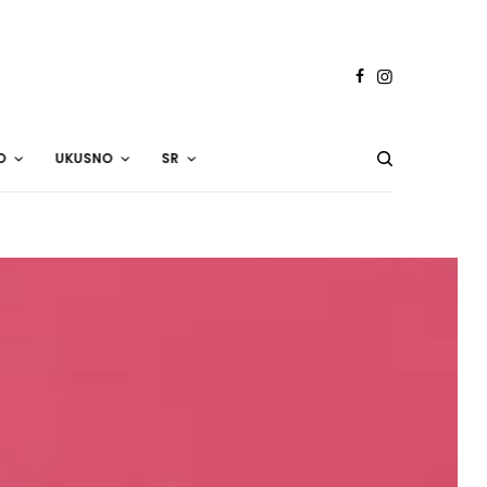
O
UKUSNO
SR