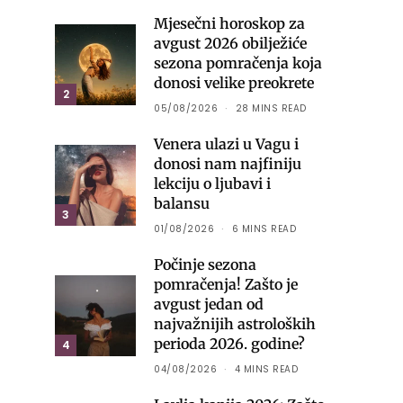
Mjesečni horoskop za
avgust 2026 obilježiće
sezona pomračenja koja
donosi velike preokrete
2
05/08/2026
28 MINS READ
Venera ulazi u Vagu i
donosi nam najfiniju
lekciju o ljubavi i
balansu
3
01/08/2026
6 MINS READ
Počinje sezona
pomračenja! Zašto je
avgust jedan od
najvažnijih astroloških
perioda 2026. godine?
4
04/08/2026
4 MINS READ