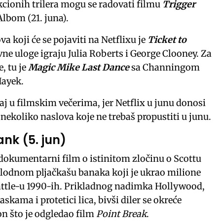
i akcionih trilera mogu se radovati filmu
Trigger
Albom (21. juna).
va koji će se pojaviti na Netflixu je
Ticket to
ne uloge igraju Julia Roberts i George Clooney. Za
e, tu je
Magic Mike Last Dance
sa Channingom
ayek.
aj u filmskim večerima, jer Netflix u junu donosi
nekoliko naslova koje ne trebaš propustiti u junu.
nk (5. jun)
dokumentarni film o istinitom zločinu o Scottu
plodnom pljačkašu banaka koji je ukrao milione
attle-u 1990-ih. Prikladnog nadimka Hollywood,
skama i protetici lica, bivši diler se okreće
n što je odgledao film
Point Break
.