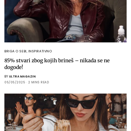
BRIGA O SEBI
,
INSPIRATIVNO
85% stvari zbog kojih brineš – nikada se ne
dogode!
BY
ULTRA MAGAZIN
05/05/2025
2 MINS READ