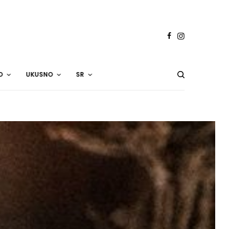
O
UKUSNO
SR