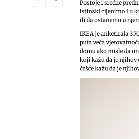
Postoje i srećne predn
istinski cijenimo i u
ili da ostanemo u nje
IKEA je anketirala 3.700
puta veća vjerovatnoća
domu ako misle da on o
koji kažu da je njiho
češće kažu da je njih