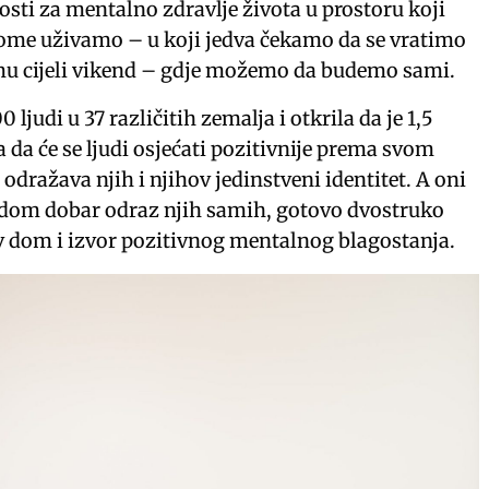
osti za mentalno zdravlje života u prostoru koji
 kome uživamo – u koji jedva čekamo da se vratimo
mu cijeli vikend – gdje možemo da budemo sami.
 ljudi u 37 različitih zemalja i otkrila da je 1,5
 da će se ljudi osjećati pozitivnije prema svom
dražava njih i njihov jedinstveni identitet. A oni
v dom dobar odraz njih samih, gotovo dvostruko
ov dom i izvor pozitivnog mentalnog blagostanja.