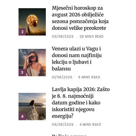
Mjesečni horoskop za
avgust 2026 obilježiće
sezona pomračenja koja
donosi velike preokrete
2
05/08/2026
28 MINS READ
Venera ulazi u Vagu i
donosi nam najfiniju
lekciju o ljubavi i
balansu
3
01/08/2026
6 MINS READ
Lavlja kapija 2026: Zašto
je 8. 8. najmoćniji
datum godine i kako
iskoristiti njegovu
energiju?
4
06/08/2026
4 MINS READ