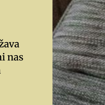
žava
ni nas
a