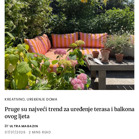
KREATIVNO
,
UREĐENJE DOMA
Pruge su najveći trend za uređenje terasa i balkona
ovog ljeta
BY
ULTRA MAGAZIN
07/07/2026
2 MINS READ