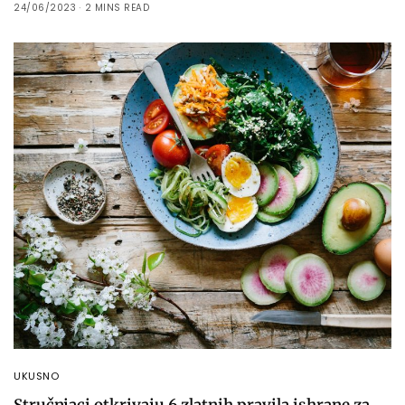
24/06/2023
2 MINS READ
UKUSNO
Stručnjaci otkrivaju 6 zlatnih pravila ishrane za