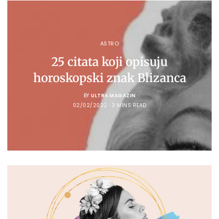
ASTRO
25 citata koji opisuju
horoskopski znak Blizanca
BY
ULTRA MAGAZIN
02/02/2022
3 MINS READ