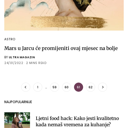
ASTRO
Mars u Jarcu će promijeniti ovaj mjesec na bolje
BY
ULTRA MAGAZIN
24/01/2022
2 MINS READ
1
…
59
60
61
62
NAJPOPULARNIJE
Ljetni food hack: Kako jesti kvalitetno
kada nemaš vremena za kuhanje?