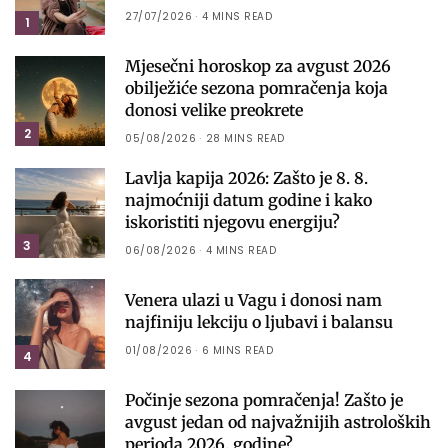
27/07/2026
4 MINS READ
1
Mjesečni horoskop za avgust 2026
obilježiće sezona pomračenja koja
donosi velike preokrete
2
05/08/2026
28 MINS READ
Lavlja kapija 2026: Zašto je 8. 8.
najmoćniji datum godine i kako
iskoristiti njegovu energiju?
3
06/08/2026
4 MINS READ
Venera ulazi u Vagu i donosi nam
najfiniju lekciju o ljubavi i balansu
01/08/2026
6 MINS READ
4
Počinje sezona pomračenja! Zašto je
avgust jedan od najvažnijih astroloških
perioda 2026. godine?