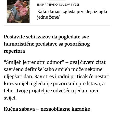
INSPIRATIVNO
,
LJUBAV I VEZE
Kako danas izgleda prvi dejt iz ugla
jedne žene?
Postavite sebi izazov da pogledate sve
humoristične predstave sa pozorišnog
repertora
“Smijeh je trenutni odmor” – ovaj čuveni citat
savršeno definiše kako smijeh može nekome
uljepšati dan. Sav stres i radni pritisak će nestati
kroz smijeh i gledanje pozorišnih predstava, a
tebe i tvoje prijateljice odvešće u jedan novi
svijet.
Kućna zabava – nezaobilazne karaoke