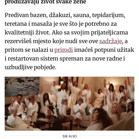
produžavaju život svake žene
Predivan bazen, džakuzi, sauna, tepidarijum,
teretana i masaža je sve što je potrebno za
kvalitetniji život. Ako sa svojim prijateljicama
rezervišeš mjesto koje nudi sve ove
sadržaje
, a
pritom se nalazi u
prirodi
imaćeš potpuni užitak
i restartovan sistem spreman za nove radne i
uzbudljive pobjede.
SEE ALSO