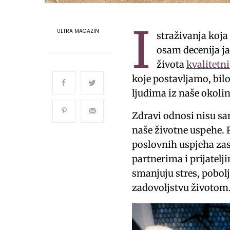
I
ULTRA MAGAZIN
straživanja koja 
osam decenija ja
života
kvalitetn
koje postavljamo, bilo 
ljudima iz naše okolin
Zdravi odnosi nisu sa
naše životne uspehe. P
poslovnih uspjeha za
partnerima i prijatelj
smanjuju stres, pobol
zadovoljstvu životom