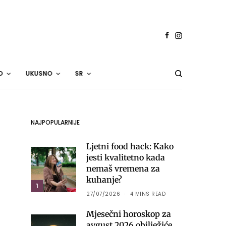
O
UKUSNO
SR
NAJPOPULARNIJE
Ljetni food hack: Kako
jesti kvalitetno kada
nemaš vremena za
kuhanje?
1
27/07/2026
4 MINS READ
Mjesečni horoskop za
avgust 2026 obilježiće