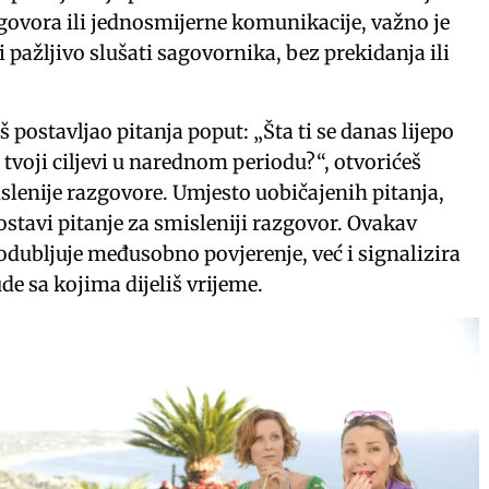
ovora ili jednosmijerne komunikacije, važno je
i pažljivo slušati sagovornika, bez prekidanja ili
postavljao pitanja poput: „Šta ti se danas lijepo
u tvoji ciljevi u narednom periodu?“, otvorićeš
islenije razgovore. Umjesto uobičajenih pitanja,
ostavi pitanje za smisleniji razgovor. Ovakav
odubljuje međusobno povjerenje, već i signalizira
jude sa kojima dijeliš vrijeme.