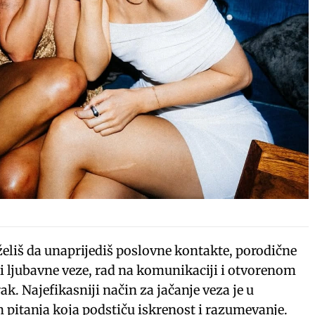
 želiš da unaprijediš poslovne kontakte, porodične
ili ljubavne veze, rad na komunikaciji i otvorenom
ak. Najefikasniji način za jačanje veza je u
h pitanja koja podstiču iskrenost i razumevanje.