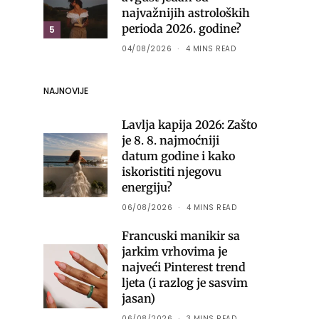
najvažnijih astroloških
perioda 2026. godine?
5
04/08/2026
4 MINS READ
NAJNOVIJE
Lavlja kapija 2026: Zašto
je 8. 8. najmoćniji
datum godine i kako
iskoristiti njegovu
energiju?
06/08/2026
4 MINS READ
Francuski manikir sa
jarkim vrhovima je
najveći Pinterest trend
ljeta (i razlog je sasvim
jasan)
06/08/2026
3 MINS READ