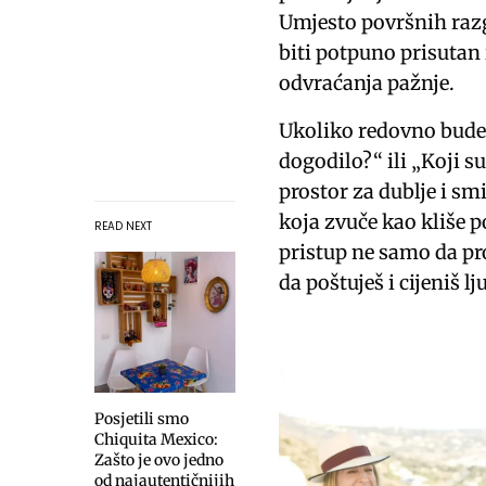
Umjesto površnih razg
biti potpuno prisutan 
odvraćanja pažnje.
Ukoliko redovno budeš 
dogodilo?“ ili „Koji s
prostor za dublje i sm
koja zvuče kao kliše p
READ NEXT
pristup ne samo da pr
da poštuješ i cijeniš l
Posjetili smo
Chiquita Mexico:
Zašto je ovo jedno
od najautentičnijih