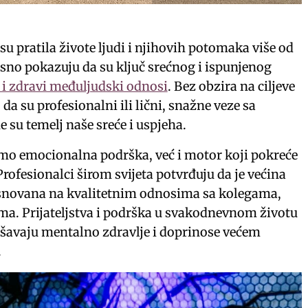
su pratila živote ljudi i njihovih potomaka više od
sno pokazuju da su ključ srećnog i ispunjenog
i i zdravi međuljudski odnosi
. Bez obzira na ciljeve
da su profesionalni ili lični, snažne veze sa
e su temelj naše sreće i uspjeha.
mo emocionalna podrška, već i motor koji pokreće
rofesionalci širom svijeta potvrđuju da je većina
snovana na kvalitetnim odnosima sa kolegama,
ima. Prijateljstva i podrška u svakodnevnom životu
jšavaju mentalno zdravlje i doprinose većem
.