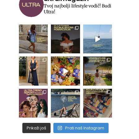
Tvoj najbolji lifestyle vodič! Budi
Ultra!
Prikaži još
Prati naš Instagram