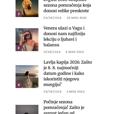
sezona pomračenja koja
donosi velike preokrete
2
05/08/2026
28 MINS READ
Venera ulazi u Vagu i
donosi nam najfiniju
lekciju o ljubavi i
balansu
3
01/08/2026
6 MINS READ
Lavlja kapija 2026: Zašto
je 8. 8. najmoćniji
datum godine i kako
iskoristiti njegovu
energiju?
4
06/08/2026
4 MINS READ
Počinje sezona
pomračenja! Zašto je
avgust jedan od