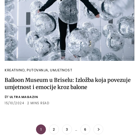
KREATIVNO
,
PUTOVANJA
,
UMJETNOST
Balloon Museum u Briselu: Izložba koja povezuje
umjetnost i emocije kroz balone
BY
ULTRA MAGAZIN
15/10/2024
2 MINS READ
1
2
3
…
6