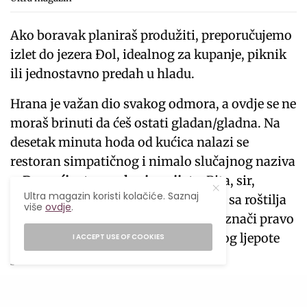
Ako boravak planiraš produžiti, preporučujemo
izlet do jezera Đol, idealnog za kupanje, piknik
ili jednostavno predah u hladu.
Hrana je važan dio svakog odmora, a ovdje se ne
moraš brinuti da ćeš ostati gladan/gladna. Na
desetak minuta hoda od kućica nalazi se
restoran simpatičnog i nimalo slučajnog naziva
–
Domaćinstvo na kraju svijeta
. Pita, sir,
Ultra magazin koristi kolačiće. Saznaj
kajmak, domaći hljeb, uštipci i meso sa roštilja
više
ovdje
.
dolaze pravo iz kuhinje koja zna šta znači pravo
domaće. I sve to u ambijentu koji zbog ljepote
I ACCEPT USE OF COOKIES
prirode oduzima dah.