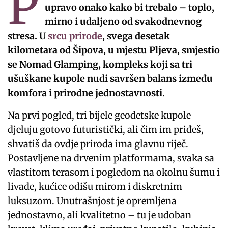
P
upravo onako kako bi trebalo – toplo,
mirno i udaljeno od svakodnevnog
stresa. U
srcu prirode
, svega desetak
kilometara od Šipova, u mjestu Pljeva, smjestio
se Nomad Glamping, kompleks koji sa tri
ušuškane kupole nudi savršen balans između
komfora i prirodne jednostavnosti.
Na prvi pogled, tri bijele geodetske kupole
djeluju gotovo futuristički, ali čim im priđeš,
shvatiš da ovdje priroda ima glavnu riječ.
Postavljene na drvenim platformama, svaka sa
vlastitom terasom i pogledom na okolnu šumu i
livade, kućice odišu mirom i diskretnim
luksuzom. Unutrašnjost je opremljena
jednostavno, ali kvalitetno – tu je udoban