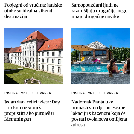
Pobjegni od vrućina: Janjske
Samopouzdani ljudi ne
otoke su idealna vikend
razmišljaju drugačije, nego
destinacija
imaju drugačije navike
INSPIRATIVNO
,
PUTOVANJA
INSPIRATIVNO
,
PUTOVANJA
Jedan dan, četiri izleta: Day
Nadomak Banjaluke
trip koji ne smiješ
pronašli smo ljetnu escape
propustiti ako putuješ u
lokaciju s bazenom koja će
Memmingen
postati tvoja nova omiljena
adresa