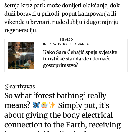
šetnja kroz park može donijeti olakšanje, dok
duži boravci u prirodi, poput kampovanja ili
vikenda u brvnari, nude dublju i dugotrajniju
regeneraciju.
SEE ALSO
INSPIRATIVNO
,
PUTOVANJA
Kako Sara Ćehajić spaja svjetske
turističke standarde i domaće
gostoprimstvo?
@earthyvas
So what ‘forest bathing’ really
means?
Simply put, it’s
about giving the body electrical
connection to the Earth, receiving