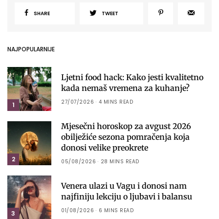
SHARE
TWEET
NAJPOPULARNIJE
Ljetni food hack: Kako jesti kvalitetno
kada nemaš vremena za kuhanje?
27/07/2026
4 MINS READ
1
Mjesečni horoskop za avgust 2026
obilježiće sezona pomračenja koja
donosi velike preokrete
2
05/08/2026
28 MINS READ
Venera ulazi u Vagu i donosi nam
najfiniju lekciju o ljubavi i balansu
01/08/2026
6 MINS READ
3