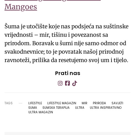
Mangoes
Šuma je utočište koje nas podsjeća na suštinske
vrijednosti – mir, tišinu i povezanost sa
prirodom. Boravak u šumi nije samo odmor od
svakodnevnice; to je povratak našoj prirodnoj
ravnoteži, prilika da resetujemo svoj um i tijelo.
Prati nas
TAGS
LIFESTYLE
LIFESTYLE MAGAZIN
MIR
PRIRODA
SAVJETI
ŠUMA
ŠUMSKA TERAPIJA
ULTRA
ULTRA INSPIRATIVNO
ULTRA MAGAZIN