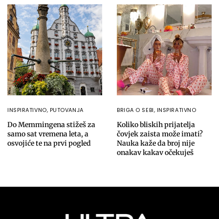
INSPIRATIVNO
,
PUTOVANJA
BRIGA O SEBI
,
INSPIRATIVNO
Do Memmingena stižeš za
Koliko bliskih prijatelja
samo sat vremena leta, a
čovjek zaista može imati?
osvojiće te na prvi pogled
Nauka kaže da broj nije
onakav kakav očekuješ