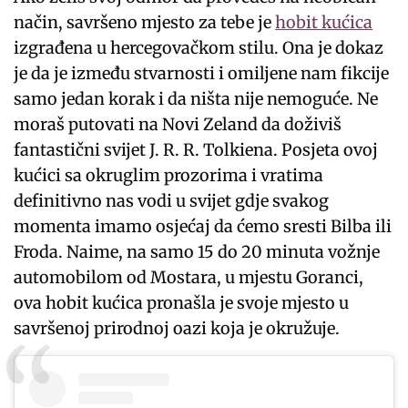
način, savršeno mjesto za tebe je
hobit kućica
izgrađena u hercegovačkom stilu. Ona je dokaz
je da je između stvarnosti i omiljene nam fikcije
samo jedan korak i da ništa nije nemoguće. Ne
moraš putovati na Novi Zeland da doživiš
fantastični svijet J. R. R. Tolkiena. Posjeta ovoj
kućici sa okruglim prozorima i vratima
definitivno nas vodi u svijet gdje svakog
momenta imamo osjećaj da ćemo sresti Bilba ili
Froda. Naime, na samo 15 do 20 minuta vožnje
automobilom od Mostara, u mjestu Goranci,
ova hobit kućica pronašla je svoje mjesto u
savršenoj prirodnoj oazi koja je okružuje.