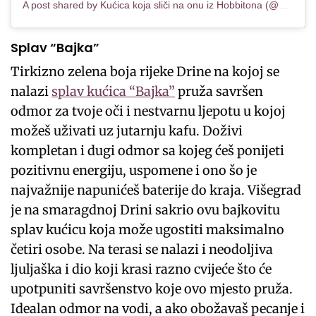
A post shared by Kućica koja sliči na onu iz Hobbitona (@mobbiton_mostar)
Splav “Bajka”
Tirkizno zelena boja rijeke Drine na kojoj se
nalazi
splav kućica “Bajka”
pruža savršen
odmor za tvoje oči i nestvarnu ljepotu u kojoj
možeš uživati uz jutarnju kafu. Doživi
kompletan i dugi odmor sa kojeg ćeš ponijeti
pozitivnu energiju, uspomene i ono šo je
najvažnije napunićeš baterije do kraja. Višegrad
je na smaragdnoj Drini sakrio ovu bajkovitu
splav kućicu koja može ugostiti maksimalno
četiri osobe. Na terasi se nalazi i neodoljiva
ljuljaška i dio koji krasi razno cvijeće što će
upotpuniti savršenstvo koje ovo mjesto pruža.
Idealan odmor na vodi, a ako obožavaš pecanje i