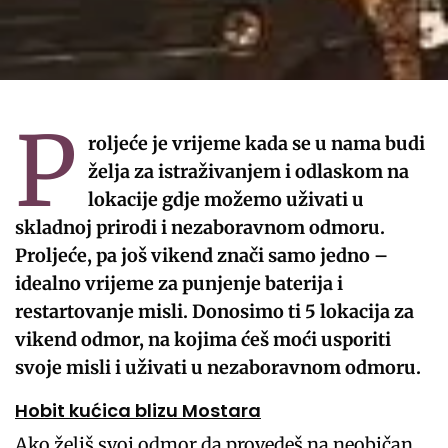
P
roljeće je vrijeme kada se u nama budi
želja za istraživanjem i odlaskom na
lokacije gdje možemo uživati u
skladnoj prirodi i nezaboravnom odmoru.
Proljeće, pa još vikend znači samo jedno –
idealno vrijeme za punjenje baterija i
restartovanje misli. Donosimo ti 5 lokacija za
vikend odmor, na kojima ćeš moći usporiti
svoje misli i uživati u nezaboravnom odmoru.
Hobit kućica blizu Mostara
Ako želiš svoj odmor da provedeš na neobičan