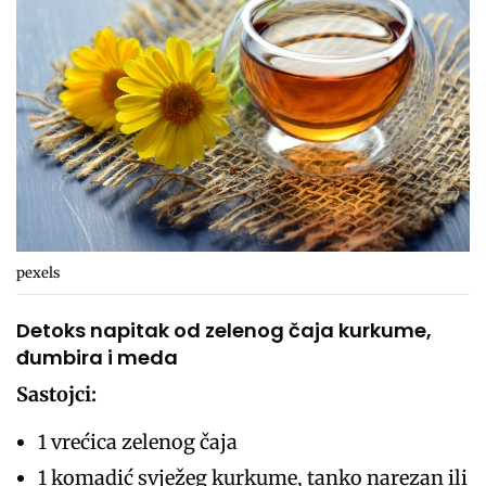
pexels
Detoks napitak od zelenog čaja kurkume,
đumbira i meda
Sastojci:
1 vrećica zelenog čaja
1 komadić svježeg kurkume, tanko narezan ili