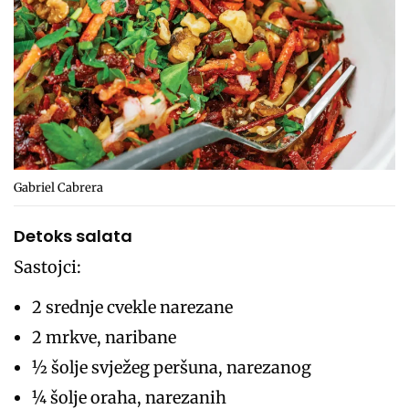
Gabriel Cabrera
Detoks salata
Sastojci:
2 srednje cvekle narezane
2 mrkve, naribane
½ šolje svježeg peršuna, narezanog
¼ šolje oraha, narezanih