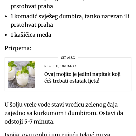
prstohvat praha
1 komadić svježeg đumbira, tanko narezan ili
prstohvat praha
1 kašičica meda
Prirpema:
SEE ALSO
RECEPTI
,
UKUSNO
Ovaj mojito je jedini napitak koji
ćeš trebati ostatak ljeta!
U šolju vrele vode stavi vrećicu zelenog čaja
zajedno sa kurkumom i đumbirom. Ostavi da
odstoji 5-7 minuta.
Ispijaj ovu toplu i umirujuću tekućinu za