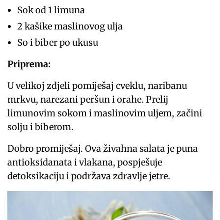
Sok od 1 limuna
2 kašike maslinovog ulja
So i biber po ukusu
Priprema:
U velikoj zdjeli pomiješaj cveklu, naribanu
mrkvu, narezani peršun i orahe. Prelij
limunovim sokom i maslinovim uljem, začini
solju i biberom.
Dobro promiješaj. Ova živahna salata je puna
antioksidanata i vlakana, pospješuje
detoksikaciju i podržava zdravlje jetre.