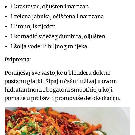
1 krastavac, oljušten i narezan
1 zelena jabuka, očišćena i narezana
1 limun, iscijeđen
1 komadić svježeg đumbira, oljušten
1 šolja vode ili biljnog mlijeka
Priprema:
Pomiješaj sve sastojke u blenderu dok ne
postanu glatki. Sipaj u čašu i uživaj u ovom
hidratantnom i bogatom smoothieju koji
pomaže u probavi i promoviše detoksikaciju.