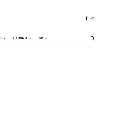
O
UKUSNO
SR