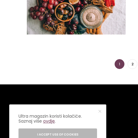
1
2
Ultra magazin koristi kolačiće.
Saznaj više
ovdje
.
I ACCEPT USE OF COOKIES