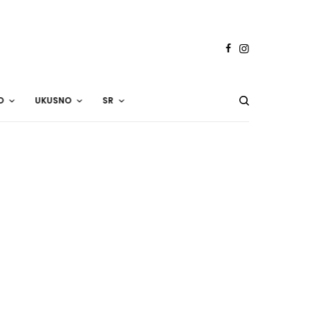
O
UKUSNO
SR