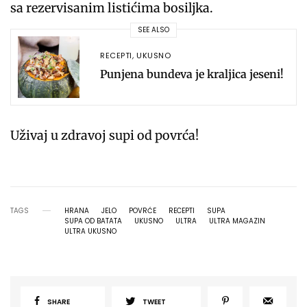
sa rezervisanim listićima bosiljka.
SEE ALSO
RECEPTI
,
UKUSNO
Punjena bundeva je kraljica jeseni!
Uživaj u zdravoj supi od povrća!
TAGS
HRANA
JELO
POVRĆE
RECEPTI
SUPA
SUPA OD BATATA
UKUSNO
ULTRA
ULTRA MAGAZIN
ULTRA UKUSNO
SHARE
TWEET