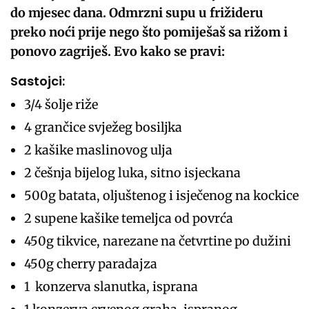
do mjesec dana. Odmrzni supu u frižideru
preko noći prije nego što pomiješaš sa rižom i
ponovo zagriješ. Evo kako se pravi:
Sastojci:
3/4 šolje riže
4 grančice svježeg bosiljka
2 kašike maslinovog ulja
2 češnja bijelog luka, sitno isjeckana
500g batata, oljuštenog i isječenog na kockice
2 supene kašike temeljca od povrća
450g tikvice, narezane na četvrtine po dužini
450g cherry paradajza
1 konzerva slanutka, isprana