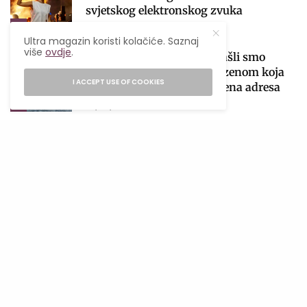
svjetskog elektronskog zvuka
4
08/08/2026
3 MINS READ
Ultra magazin koristi kolačiće. Saznaj
više
ovdje
.
Nadomak Banjaluke pronašli smo
ljetnu escape lokaciju s bazenom koja
I ACCEPT USE OF COOKIES
će postati tvoja nova omiljena adresa
5
04/08/2026
2 MINS READ