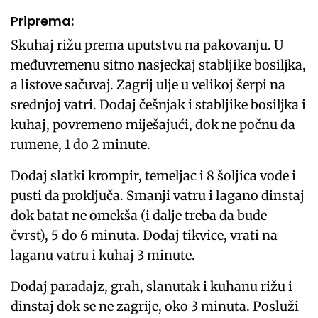
Priprema:
Skuhaj rižu prema uputstvu na pakovanju. U
međuvremenu sitno nasjeckaj stabljike bosiljka,
a listove sačuvaj. Zagrij ulje u velikoj šerpi na
srednjoj vatri. Dodaj češnjak i stabljike bosiljka i
kuhaj, povremeno miješajući, dok ne počnu da
rumene, 1 do 2 minute.
Dodaj slatki krompir, temeljac i 8 šoljica vode i
pusti da proključa. Smanji vatru i lagano dinstaj
dok batat ne omekša (i dalje treba da bude
čvrst), 5 do 6 minuta. Dodaj tikvice, vrati na
laganu vatru i kuhaj 3 minute.
Dodaj paradajz, grah, slanutak i kuhanu rižu i
dinstaj dok se ne zagrije, oko 3 minuta. Posluži