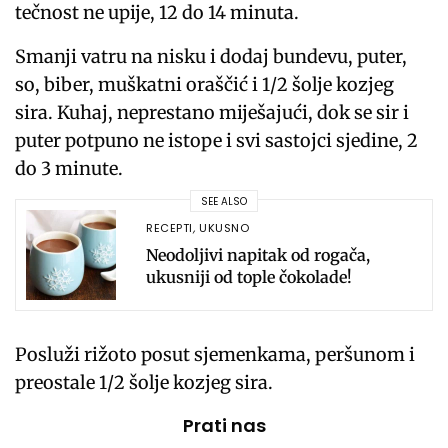
tečnost ne upije, 12 do 14 minuta.
Smanji vatru na nisku i dodaj bundevu, puter,
so, biber, muškatni oraščić i 1/2 šolje kozjeg
sira. Kuhaj, neprestano miješajući, dok se sir i
puter potpuno ne istope i svi sastojci sjedine, 2
do 3 minute.
SEE ALSO
RECEPTI
,
UKUSNO
Neodoljivi napitak od rogača,
ukusniji od tople čokolade!
Posluži rižoto posut sjemenkama, peršunom i
preostale 1/2 šolje kozjeg sira.
Prati nas