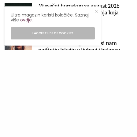
Mjesečni horoskop za avgust 2026
obilježiće sezona pomračenja koja
Ultra magazin koristi kolačiće. Saznaj
donosi velike preokrete
više
ovdje
.
2
05/08/2026
28 MINS READ
I ACCEPT USE OF COOKIES
Venera ulazi u Vagu i donosi nam
najfiniju lekciju o ljubavi i balansu
01/08/2026
6 MINS READ
3
Počinje sezona pomračenja! Zašto je
avgust jedan od najvažnijih astroloških
perioda 2026. godine?
4
04/08/2026
4 MINS READ
Lavlja kapija 2026: Zašto je 8. 8.
najmoćniji datum godine i kako
iskoristiti njegovu energiju?
5
06/08/2026
4 MINS READ