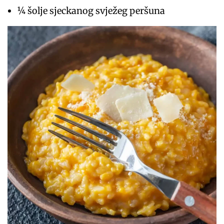
¼ šolje sjeckanog svježeg peršuna