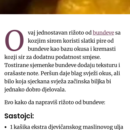
O
vaj jednostavan rižoto od
bundeve
sa
kozjim sirom koristi slatki pire od
bundeve kao bazu okusa i kremasti
kozji sir za dodatnu podatnost smjese.
Tostirane sjemenke bundeve dodaju teksturu i
orašaste note. Peršun daje blag svježi okus, ali
bilo koja sjeckana svježa začinska biljka bi
jednako dobro djelovala.
Evo kako da napraviš rižoto od bundeve:
Sastojci:
1 kašika ekstra djevičanskog maslinovog ulja