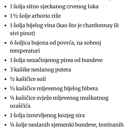
1 šolja sitno sjeckanog crvenog luka
1 ½ šolje arborio riže
1 šolja bijelog vina (kao što je chardonnay ili
sivi pinot)
6 šoljica bujona od povrća, na sobnoj
temperaturi
1 šolja nezačinjenog pirea od bundeve
3 kašike neslanog putera
½ kašičice soli
½ kašičice mljevenog bijelog bibera
¼ kašičice svježe mljevenog muškatnog
oraščića
1 šolja izmrvljenog kozjeg sira
¼ šolje neslanih sjemenki bundeve, tostiranih