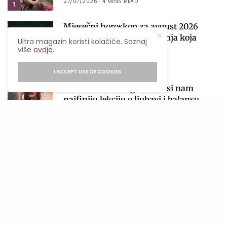
27/07/2026
4 MINS READ
1
Mjesečni horoskop za avgust 2026
obilježiće sezona pomračenja koja
Ultra magazin koristi kolačiće. Saznaj
donosi velike preokrete
više
ovdje
.
2
05/08/2026
28 MINS READ
I ACCEPT USE OF COOKIES
Venera ulazi u Vagu i donosi nam
najfiniju lekciju o ljubavi i balansu
01/08/2026
6 MINS READ
3
Lavlja kapija 2026: Zašto je 8. 8.
najmoćniji datum godine i kako
iskoristiti njegovu energiju?
4
06/08/2026
4 MINS READ
Počinje sezona pomračenja! Zašto je
avgust jedan od najvažnijih astroloških
perioda 2026. godine?