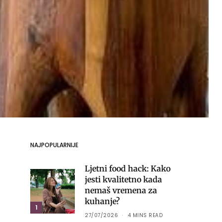
NAJPOPULARNIJE
Ljetni food hack: Kako
jesti kvalitetno kada
nemaš vremena za
kuhanje?
1
27/07/2026
4 MINS READ