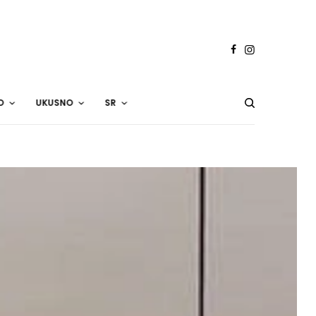
O
UKUSNO
SR