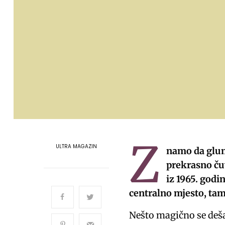
Z
ULTRA MAGAZIN
namo da glum
prekrasno ču
iz 1965. godi
centralno mjesto, tam
Nešto magično se deša