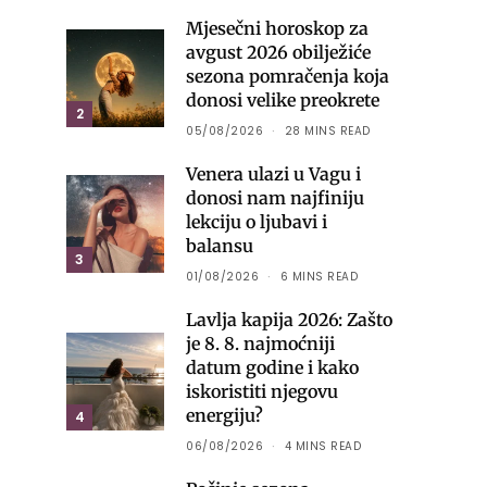
Mjesečni horoskop za
avgust 2026 obilježiće
sezona pomračenja koja
donosi velike preokrete
2
05/08/2026
28 MINS READ
Venera ulazi u Vagu i
donosi nam najfiniju
lekciju o ljubavi i
balansu
3
01/08/2026
6 MINS READ
Lavlja kapija 2026: Zašto
je 8. 8. najmoćniji
datum godine i kako
iskoristiti njegovu
energiju?
4
06/08/2026
4 MINS READ