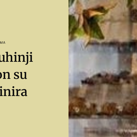
OMA
uhinji
on su
inira