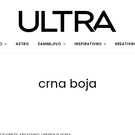
O
ASTRO
ZANIMLJIVO
INSPIRATIVNO
KREATIVN
crna boja
CELEBRITY
,
KREATIVNO
,
UREĐENJE DOMA