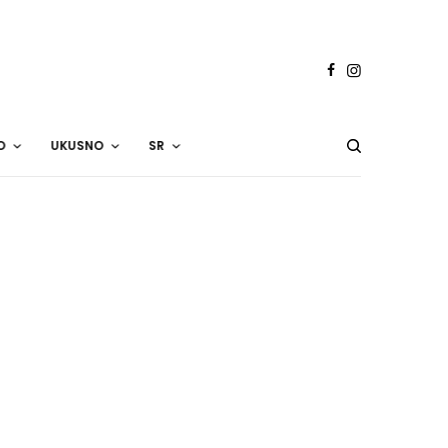
O
UKUSNO
SR