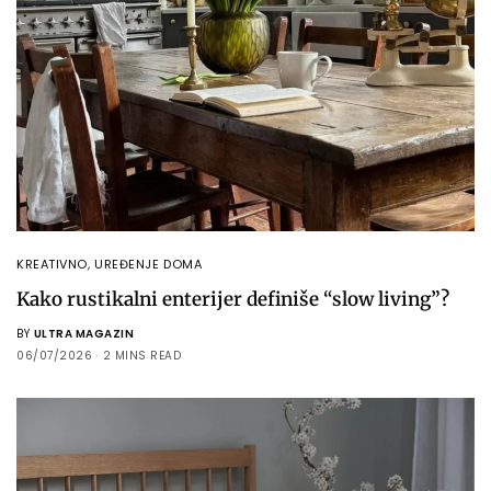
KREATIVNO
,
UREĐENJE DOMA
Kako rustikalni enterijer definiše “slow living”?
BY
ULTRA MAGAZIN
06/07/2026
2 MINS READ