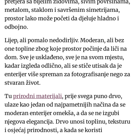
pretjera sa bijelim zidovima, sivim površinama,
metalom, staklom i savršenim simetrijama,
prostor lako može početi da djeluje hladno i
odbojno.
Lijep, ali pomalo nedodirljiv. Moderan, ali bez
one topline zbog koje prostor počinje da liči na
dom. Sve je usklađeno, sve je na svom mjestu,
kadar izgleda odlično, ali se stiče utisak da je
enterijer više spreman za fotografisanje nego za
stvaran život.
Tu
prirodni materijali
, prije svega puno drvo,
ulaze kao jedan od najpametnijih načina da se
moderan enterijer omekša, a da se ne izgubi
njegova elegancija. Drvo unosi toplinu, teksturu
i osjećaj prirodnosti, a kada se koristi