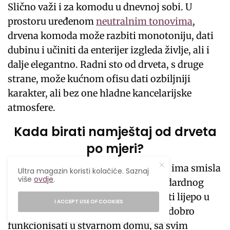
Slično važi i za komodu u dnevnoj sobi. U
prostoru uređenom
neutralnim tonovima
,
drvena komoda može razbiti monotoniju, dati
dubinu i učiniti da enterijer izgleda življe, ali i
dalje elegantno. Radni sto od drveta, s druge
strane, može kućnom ofisu dati ozbiljniji
karakter, ali bez one hladne kancelarijske
atmosfere.
Kada birati namještaj od drveta
po mjeri?
Namještaj od drveta po mjeri
najviše ima smisla
Ultra magazin koristi kolačiće. Saznaj
više
ovdje
.
onda kada prostor traži više od standardnog
rješenja. Gotov komad može izgledati lijepo u
I ACCEPT USE OF COOKIES
salonu, ali to ne znači da će jednako dobro
funkcionisati u stvarnom domu, sa svim