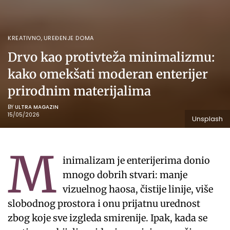
KREATIVNO
,
UREĐENJE DOMA
Drvo kao protivteža minimalizmu:
kako omekšati moderan enterijer
prirodnim materijalima
BY
ULTRA MAGAZIN
15/05/2026
Unsplash
M
inimalizam je enterijerima donio
mnogo dobrih stvari: manje
vizuelnog haosa, čistije linije, više
slobodnog prostora i onu prijatnu urednost
zbog koje sve izgleda smirenije. Ipak, kada se