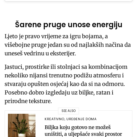
Šarene pruge unose energiju
Ljeto je pravo vrijeme za igru bojama, a
višebojne pruge jedan su od najlakših načina da
uneseš vedrinu u eksterijer.
Jastuci, prostirke ili stolnjaci sa kombinacijom
nekoliko nijansi trenutno podižu atmosferu i
stvaraju opušten osjećaj kao da si na odmoru.
Posebno dobro izgledaju uz biljke, ratan i
prirodne teksture.
SEE ALSO
KREATIVNO
,
UREĐENJE DOMA
Biljka koju gotovo ne možeš
uništiti, a uljepšaće svaki prostor