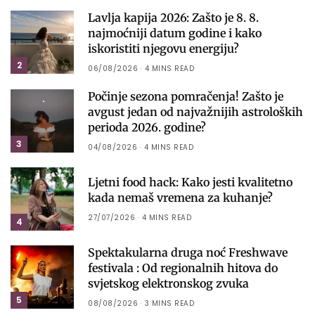
Lavlja kapija 2026: Zašto je 8. 8.
najmoćniji datum godine i kako
iskoristiti njegovu energiju?
2
06/08/2026
4 MINS READ
Počinje sezona pomračenja! Zašto je
avgust jedan od najvažnijih astroloških
perioda 2026. godine?
3
04/08/2026
4 MINS READ
Ljetni food hack: Kako jesti kvalitetno
kada nemaš vremena za kuhanje?
27/07/2026
4 MINS READ
4
Spektakularna druga noć Freshwave
festivala : Od regionalnih hitova do
svjetskog elektronskog zvuka
5
08/08/2026
3 MINS READ