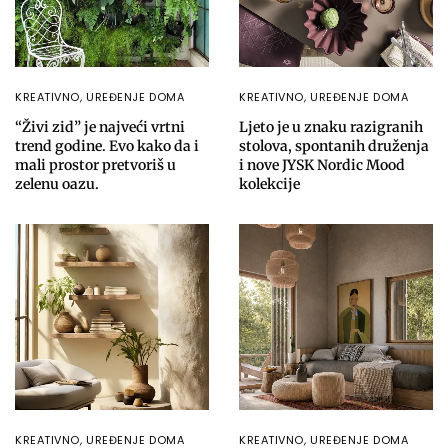
KREATIVNO
,
UREĐENJE DOMA
KREATIVNO
,
UREĐENJE DOMA
“Živi zid” je najveći vrtni
Ljeto je u znaku razigranih
trend godine. Evo kako da i
stolova, spontanih druženja
mali prostor pretvoriš u
i nove JYSK Nordic Mood
zelenu oazu.
kolekcije
KREATIVNO
,
UREĐENJE DOMA
KREATIVNO
,
UREĐENJE DOMA