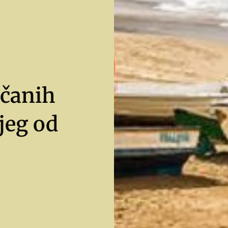
nčanih
ijeg od