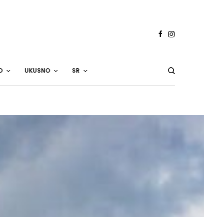
O
UKUSNO
SR