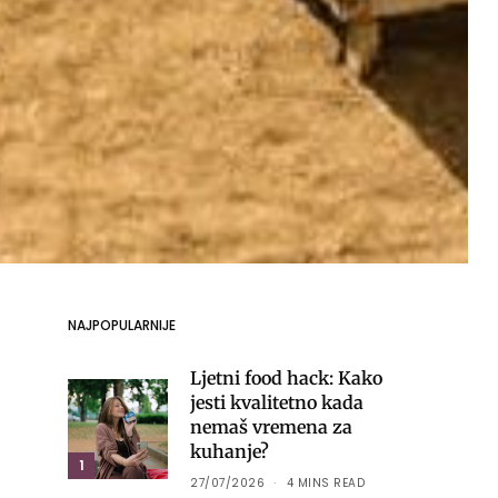
NAJPOPULARNIJE
Ljetni food hack: Kako
jesti kvalitetno kada
nemaš vremena za
kuhanje?
1
27/07/2026
4 MINS READ