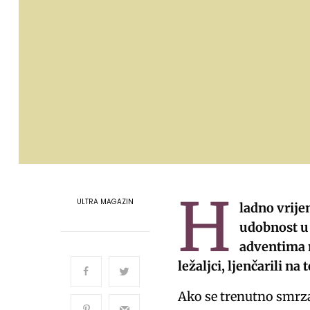
H
ULTRA MAGAZIN
ladno vrije
udobnost u 
adventima na
ležaljci, ljenčarili n
Ako se trenutno smrza