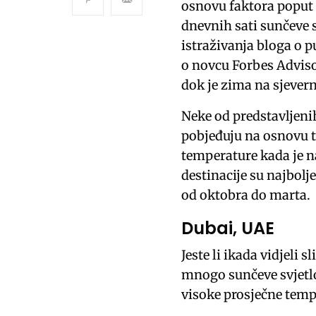
osnovu faktora poput p
dnevnih sati sunčeve s
istraživanja bloga o p
o novcu Forbes Adviso
dok je zima na sjevern
Neke od predstavljenih
pobjeđuju na osnovu to
temperature kada je n
destinacije su najbolj
od oktobra do marta.
Dubai, UAE
Jeste li ikada vidjeli 
mnogo sunčeve svjetlo
visoke prosječne temp