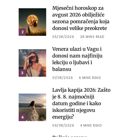
Mjesečni horoskop za
avgust 2026 obilježiće
sezona pomračenja koja
donosi velike preokrete
2
05/08/2026
28 MINS READ
Venera ulazi u Vagu i
donosi nam najfiniju
lekciju o ljubavi i
balansu
3
01/08/2026
6 MINS READ
Lavlja kapija 2026: Zašto
je 8. 8. najmoćniji
datum godine i kako
iskoristiti njegovu
energiju?
4
06/08/2026
4 MINS READ