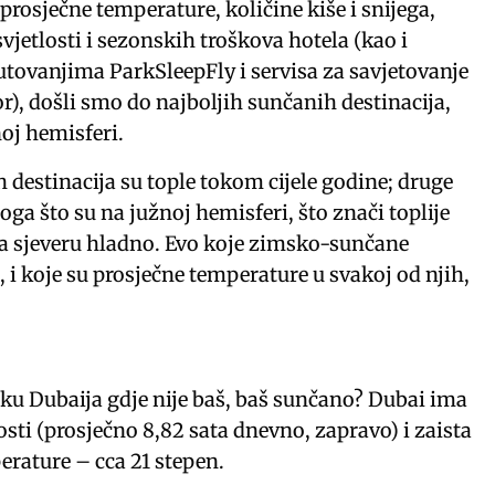
rosječne temperature, količine kiše i snijega,
vjetlosti i sezonskih troškova hotela (kao i
utovanjima ParkSleepFly i servisa za savjetovanje
r), došli smo do najboljih sunčanih destinacija,
oj hemisferi.
 destinacija su tople tokom cijele godine; druge
ga što su na južnoj hemisferi, što znači toplije
a sjeveru hladno. Evo koje zimsko-sunčane
e, i koje su prosječne temperature u svakoj od njih,
sliku Dubaija gdje nije baš, baš sunčano? Dubai ima
sti (prosječno 8,82 sata dnevno, zapravo) i zaista
erature – cca 21 stepen.