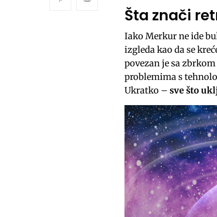
Šta znači re
Iako Merkur ne ide bu
izgleda kao da se kreć
povezan je sa zbrkom
problemima s tehnol
Ukratko –
sve što uk