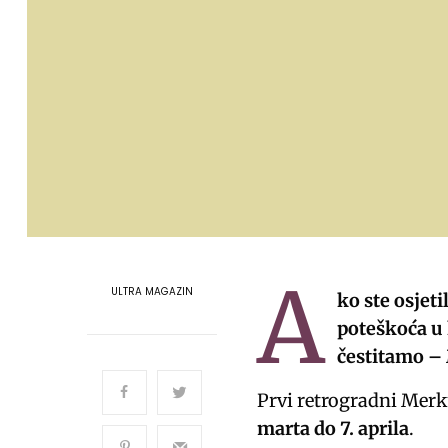
A
ULTRA MAGAZIN
ko ste osjeti
poteškoća u 
čestitamo – 
Prvi retrogradni Merk
marta do 7. aprila
.