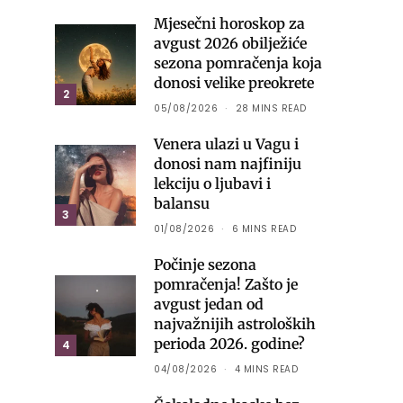
Mjesečni horoskop za
avgust 2026 obilježiće
sezona pomračenja koja
donosi velike preokrete
2
05/08/2026
28 MINS READ
Venera ulazi u Vagu i
donosi nam najfiniju
lekciju o ljubavi i
balansu
3
01/08/2026
6 MINS READ
Počinje sezona
pomračenja! Zašto je
avgust jedan od
najvažnijih astroloških
perioda 2026. godine?
4
04/08/2026
4 MINS READ