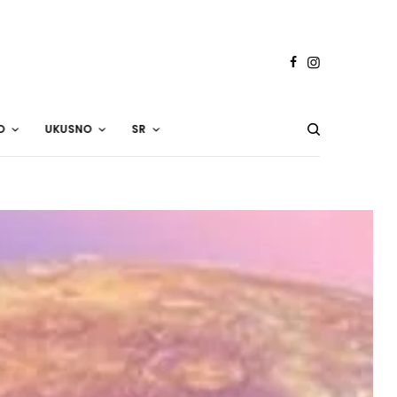
O
UKUSNO
SR