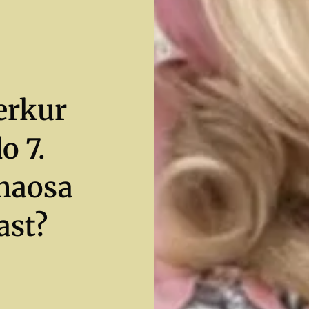
erkur
o 7.
 haosa
rast?