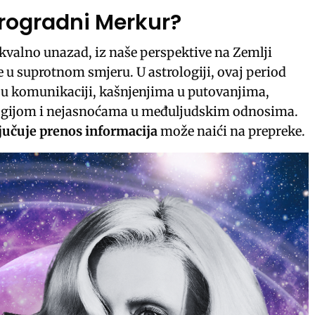
trogradni Merkur?
kvalno unazad, iz naše perspektive na Zemlji
e u suprotnom smjeru. U astrologiji, ovaj period
 u komunikaciji, kašnjenjima u putovanjima,
ogijom i nejasnoćama u međuljudskim odnosima.
ljučuje prenos informacija
može naići na prepreke.