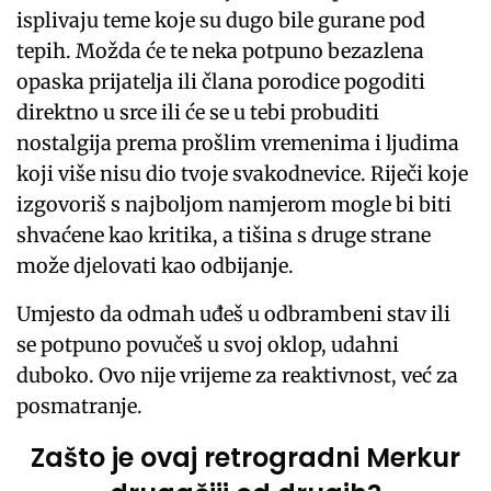
isplivaju teme koje su dugo bile gurane pod
tepih. Možda će te neka potpuno bezazlena
opaska prijatelja ili člana porodice pogoditi
direktno u srce ili će se u tebi probuditi
nostalgija prema prošlim vremenima i ljudima
koji više nisu dio tvoje svakodnevice. Riječi koje
izgovoriš s najboljom namjerom mogle bi biti
shvaćene kao kritika, a tišina s druge strane
može djelovati kao odbijanje.
Umjesto da odmah uđeš u odbrambeni stav ili
se potpuno povučeš u svoj oklop, udahni
duboko. Ovo nije vrijeme za reaktivnost, već za
posmatranje.
Zašto je ovaj retrogradni Merkur