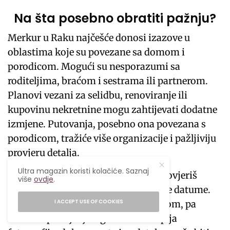
Na šta posebno obratiti pažnju?
Merkur u Raku najčešće donosi izazove u
oblastima koje su povezane sa domom i
porodicom. Mogući su nesporazumi sa
roditeljima, braćom i sestrama ili partnerom.
Planovi vezani za selidbu, renoviranje ili
kupovinu nekretnine mogu zahtijevati dodatne
izmjene. Putovanja, posebno ona povezana s
porodicom, tražiće više organizacije i pažljiviju
provjeru detalja.
Ultra magazin koristi kolačiće. Saznaj
Zato nije loša ideja da još jednom provjeriš
više
ovdje
.
rezervacije, putne dokumente i važne datume.
I ACCEPT USE OF COOKIES
Takođe, Merkur upravlja tehnologijom, pa
redovno pravljenje sigurnosnih kopija