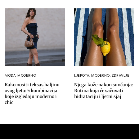
MODA
,
MODERNO
LJEPOTA
,
MODERNO
,
ZDRAVLJE
Kako nositi teksas haljinu
Njega kože nakon sunčanja:
ovog ljeta: 5 kombinacija
Rutina koja će sačuvati
koje izgledaju moderno i
hidrataciju i ljetni sjaj
chic