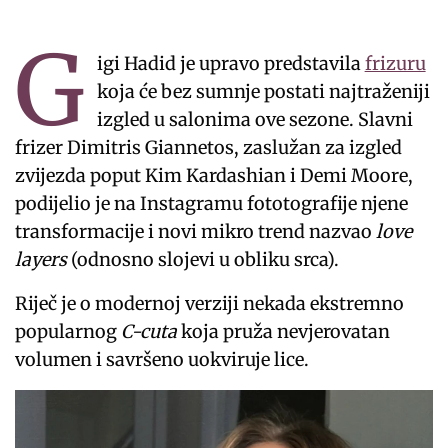
G
igi Hadid je upravo predstavila
frizuru
koja će bez sumnje postati najtraženiji
izgled u salonima ove sezone. Slavni
frizer Dimitris Giannetos, zaslužan za izgled
zvijezda poput Kim Kardashian i Demi Moore,
podijelio je na Instagramu fototografije njene
transformacije i novi mikro trend nazvao
love
layers
(odnosno slojevi u obliku srca).
Riječ je o modernoj verziji nekada ekstremno
popularnog
C-cuta
koja pruža nevjerovatan
volumen i savršeno uokviruje lice.