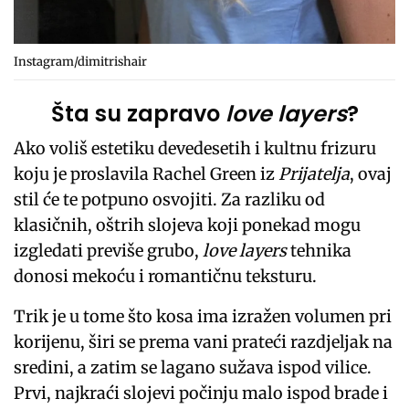
Instagram/dimitrishair
Šta su zapravo
love layers
?
Ako voliš estetiku devedesetih i kultnu frizuru
koju je proslavila Rachel Green iz
Prijatelja
, ovaj
stil će te potpuno osvojiti. Za razliku od
klasičnih, oštrih slojeva koji ponekad mogu
izgledati previše grubo,
love layers
tehnika
donosi mekoću i romantičnu teksturu.
Trik je u tome što kosa ima izražen volumen pri
korijenu, širi se prema vani prateći razdjeljak na
sredini, a zatim se lagano sužava ispod vilice.
Prvi, najkraći slojevi počinju malo ispod brade i