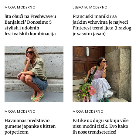
MODA
,
MODERNO
LJEPOTA
,
MODERNO
Šta obući na Freshwave u
Francuski manikir sa
Banjaluci? Donosimo 5
jarkim vrhovima je najveći
stylish i udobnih
Pinterest trend ljeta (i razlog
festivalskih kombinacija
je sasvim jasan)
MODA
,
MODERNO
MODA
,
MODERNO
Havaianas predstavio
Patike uz dugu suknju više
gumene japanke s kitten
nisu modni rizik. Evo kako
potpeticom
ih nose trendseterice!