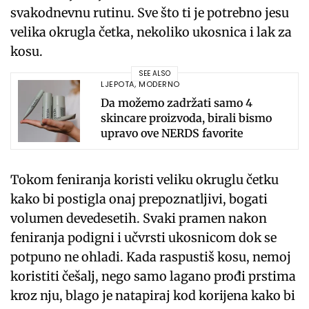
svakodnevnu rutinu. Sve što ti je potrebno jesu
velika okrugla četka, nekoliko ukosnica i lak za
kosu.
SEE ALSO
LJEPOTA
,
MODERNO
Da možemo zadržati samo 4
skincare proizvoda, birali bismo
upravo ove NERDS favorite
Tokom feniranja koristi veliku okruglu četku
kako bi postigla onaj prepoznatljivi, bogati
volumen devedesetih. Svaki pramen nakon
feniranja podigni i učvrsti ukosnicom dok se
potpuno ne ohladi. Kada raspustiš kosu, nemoj
koristiti češalj, nego samo lagano prođi prstima
kroz nju, blago je natapiraj kod korijena kako bi