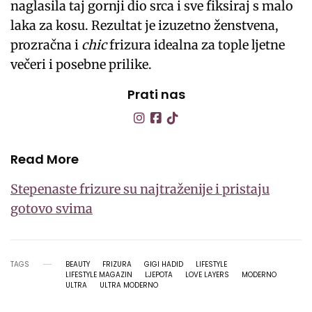
naglasila taj gornji dio srca i sve fiksiraj s malo
laka za kosu. Rezultat je izuzetno ženstvena,
prozračna i
chic
frizura idealna za tople ljetne
večeri i posebne prilike.
Prati nas
Read More
Stepenaste frizure su najtraženije i pristaju
gotovo svima
TAGS
BEAUTY
FRIZURA
GIGI HADID
LIFESTYLE
LIFESTYLE MAGAZIN
LJEPOTA
LOVE LAYERS
MODERNO
ULTRA
ULTRA MODERNO