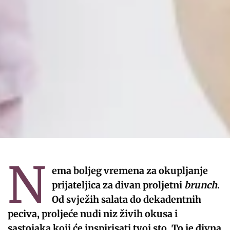
N
ema boljeg vremena za okupljanje
prijateljica za divan proljetni
brunch
.
Od svježih salata do dekadentnih
peciva, proljeće nudi niz živih okusa i
sastojaka koji će inspirisati tvoj sto. To je divna