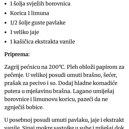
1 šolja svježih borovnica
Korica 1 limuna
1/2 šolje guste pavlake
1 veliko jaje
1 kašičica ekstrakta vanile
Priprema:
Zagrij pećnicu na 200°C. Pleh obloži papirom za
pečenje. U velikoj posudi umuti brašno, šećer,
prašak za pecivo i so. Dodaj hladne komadiće
putera u mješavinu brašna. Lagano umiješaj
borovnice i limunovu koricu, pazeći da ne
zgnječiš bobice.
U posebnoj posudi umuti pavlaku, jaje i ekstrakt
vanile. Sipaj mokre sastojke u suhe i miješaj dok