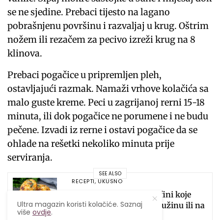
se ne sjedine. Prebaci tijesto na lagano
pobrašnjenu površinu i razvaljaj u krug. Oštrim
nožem ili rezačem za pecivo izreži krug na 8
klinova.
Prebaci pogačice u pripremljen pleh,
ostavljajući razmak. Namaži vrhove kolačića sa
malo guste kreme. Peci u zagrijanoj rerni 15-18
minuta, ili dok pogačice ne porumene i ne budu
pečene. Izvadi iz rerne i ostavi pogačice da se
ohlade na rešetki nekoliko minuta prije
serviranja.
SEE ALSO
RECEPTI
,
UKUSNO
Mediteranski twist: Mafini koje
Ultra magazin koristi kolačiće. Saznaj
možeš jesti za doručak, užinu ili na
više
ovdje
.
poslu