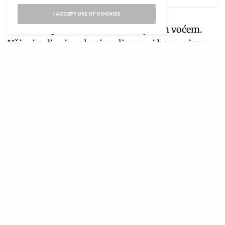
I ACCEPT USE OF COOKIES
Posluži toplo sa kremom i omiljenim voćem.
Uživaj u divnim okusima limuna i borovnice u
svakom zalogaju!
Proljetni bar s mimozama
Napravi svečani mimoza bar s izborom svježih
voćnih sokova i pjenušavih vina. Ponudi razne
sokove poput narandže, ananasa i breskve,
zajedno sa ohlađenim prosekom ili
šampanjcem. Dozvoli gostima da pomiješaju i
spoje svoje vlastite mimoze po narudžbi,
ukrašavajući svježim voćem ili jestivim
cvijećem za dodatni dodir elegancije.