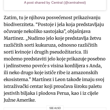
A post shared by Central (@centralrest)
Zatim, tu je njihova posvećenost prikazivanju
biodiverziteta. “Postoje i jela koja predstavljaju
očuvanje nekoliko sastojaka”, objašnjava
Martinez. „Nudimo jelo koje predstavlja žetvu
različitih sorti kukuruza, odnosno različitih
sorti kvinoje i drugih pseudožitarica. Ili
možemo predstaviti jelo koje prikazuje posebno
i jedinstveno povrće s visina kordiljera s Anda,
ili neko drugo koje ističe ribe iz amazonskih
ekosistema.” Martínez i Leon takođe imaju svoj
istraživački centar koji proučava široku paletu
jestivih biljaka i plodova Perua, kao i iz cijele
Južne Amerike.
SEE ALSO