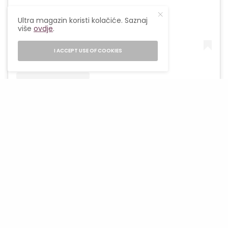
Ultra magazin koristi kolačiće. Saznaj
više
ovdje
.
I ACCEPT USE OF COOKIES
A post shared by Central (@centralrest)
Kada je Central otvoren 2013., brzo je naišao na
pohvale kritike i naredne godine je rangiran kao
najbolji restoran u Latinskoj Americi od strane
The 50 Best. Sada je, međutim, službeno
zacementiran kao najbolji na svim
kontinentima.
Takođe, osvjetljava reputaciju Lime kao