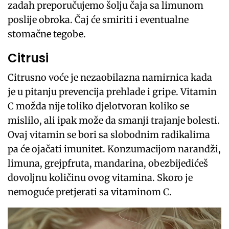
zadah preporučujemo šolju čaja sa limunom
poslije obroka. Čaj će smiriti i eventualne
stomačne tegobe.
Citrusi
Citrusno voće je nezaobilazna namirnica kada
je u pitanju prevencija prehlade i gripe. Vitamin
C možda nije toliko djelotvoran koliko se
mislilo, ali ipak može da smanji trajanje bolesti.
Ovaj vitamin se bori sa slobodnim radikalima
pa će ojačati imunitet. Konzumacijom narandži,
limuna, grejpfruta, mandarina, obezbijedićeš
dovoljnu količinu ovog vitamina. Skoro je
nemoguće pretjerati sa vitaminom C.