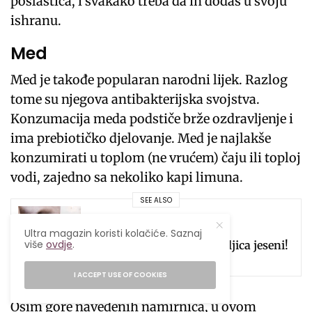
poslastica, i svakako treba da ih dodaš u svoju
ishranu.
Med
Med je takođe popularan narodni lijek. Razlog
tome su njegova antibakterijska svojstva.
Konzumacija meda podstiče brže ozdravljenje i
ima prebiotičko djelovanje. Med je najlakše
konzumirati u toplom (ne vrućem) čaju ili toploj
vodi, zajedno sa nekoliko kapi limuna.
SEE ALSO
RECEPTI
,
UKUSNO
Ultra magazin koristi kolačiće. Saznaj
više
ovdje
.
Punjena bundeva je kraljica jeseni!
I ACCEPT USE OF COOKIES
Osim gore navedenih namirnica, u ovom