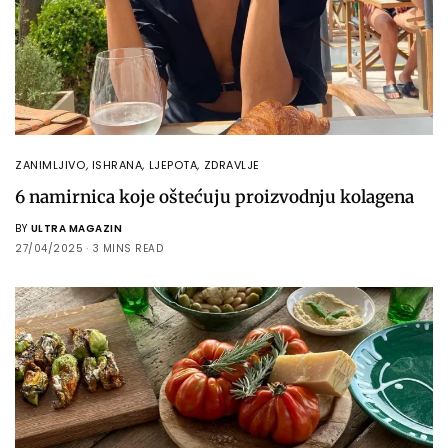
ZANIMLJIVO
,
ISHRANA
,
LJEPOTA
,
ZDRAVLJE
6 namirnica koje oštećuju proizvodnju kolagena
BY
ULTRA MAGAZIN
27/04/2025
3 MINS READ