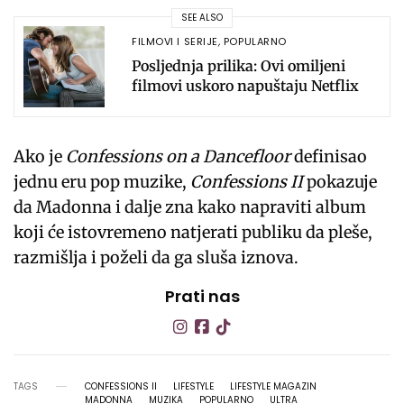
SEE ALSO
FILMOVI I SERIJE
,
POPULARNO
Posljednja prilika: Ovi omiljeni
filmovi uskoro napuštaju Netflix
Ako je
Confessions on a Dancefloor
definisao
jednu eru pop muzike,
Confessions II
pokazuje
da Madonna i dalje zna kako napraviti album
koji će istovremeno natjerati publiku da pleše,
razmišlja i poželi da ga sluša iznova.
Prati nas
TAGS
CONFESSIONS II
LIFESTYLE
LIFESTYLE MAGAZIN
MADONNA
MUZIKA
POPULARNO
ULTRA