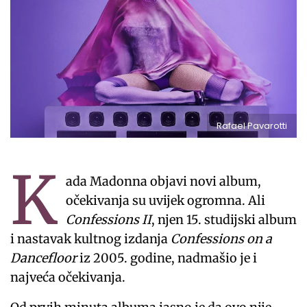
Rafael Pavarotti
K
ada Madonna objavi novi album,
očekivanja su uvijek ogromna. Ali
Confessions II
, njen 15. studijski album
i nastavak kultnog izdanja
Confessions on a
Dancefloor
iz 2005. godine, nadmašio je i
najveća očekivanja.