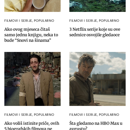
FILMOVI I SERIJE
,
POPULARNO
FILMOVI I SERIJE
,
POPULARNO
Ako ovog mjeseca čitaš
3 Netflix serije koje su ove
samo jednu knjigu, neka to
sedmice osvojile gledaoce
bude “Snovi na šinama”
FILMOVI I SERIJE
,
POPULARNO
FILMOVI I SERIJE
,
POPULARNO
Ako voliš istinite priče, ovih
Šta gledamo na HBO Max u
5 biografskih filmova ne
avgustu?