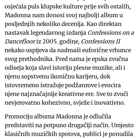
osjećala puls klupske kulture prije svih ostalih,
Madonna nam donosi svoj najbolji album u
posljednjih nekoliko decenija. Kao direktan
nastavak legendarnog izdanja
Confessions on a
Dancefloor
iz 2005. godine,
Confessions II
nekako uspijeva da nadmaši euforične vrhunce
svog prethodnika. Pred nama je epska zvučna
odiseja koja slavi istoriju plesne muzike, ali i
njenu sopstvenu ikoničnu karijeru, dok
istovremeno istražuje podžanrove i evocira
njene najznačajnije kreativne ere. Sve to zvuči
nevjerovatno kohezivno, svježe i inovativno.
Promociju albuma Madonna je odlučila
predstaviti na potpuno drugačiji način. Umjesto
klasičnih muzičkih spotova, publici je ponudila