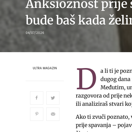
Anksioznost prije 
bude baš kada želi
04/07/2026
D
ULTRA MAGAZIN
a li ti je p
dugog dana i
Međutim, um
razgovora od prije ne
ili analiziraš stvari 
Ako ti zvuči poznato, 
prije spavanja – poja