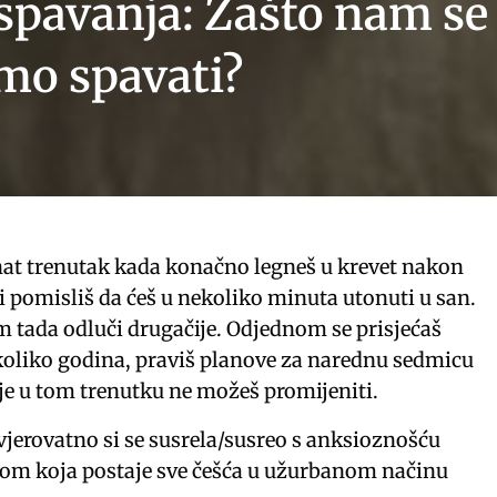
spavanja: Zašto nam se
mo spavati?
oznat trenutak kada konačno legneš u krevet nakon
 pomisliš da ćeš u nekoliko minuta utonuti u san.
 tada odluči drugačije. Odjednom se prisjećaš
koliko godina, praviš planove za narednu sedmicu
koje u tom trenutku ne možeš promijeniti.
vjerovatno si se susrela/susreo s anksioznošću
vom koja postaje sve češća u užurbanom načinu