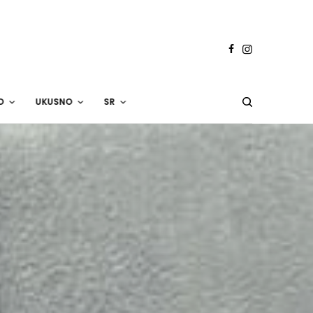
O
UKUSNO
SR